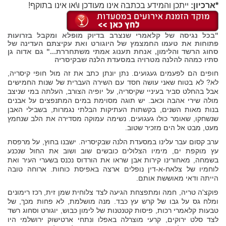
*ארכיון:
ייתכן והמידע בכתבה אינו מעודכן ו\או אינו בתוקף!
"בכל נגיסה של קלאמרי שנצרב בדיוק מופלא ומקבל בזרועות
פתוחות את טעמו החמצמץ של היוגורט ואת עקיצתם העדינה של
סחוג הרשד והלימון, אנחת תענוג אמתי משתחררת..." גם אדוה גן
סתיו כמהה להלנה מטרויה במסעדת הלנה שבקיסריה
חופים הם לפעמים געגועים. נתן יונתן כתב את זה מול חופי קיסריה,
לא? לא בטוח שאני עושה חסד עם השירה העברית של שנות החמישים
אבל בהחלט סביר בעיניי שקיסריה, על יופיה הצורב, העלתה במי שניצב
מולה שירי אהבה וכאב. יש תוגה מסוימת במים המתנפצים על אבנים
בנות מאות השנים, בקשתות העתיקות הבלתי נגמרות, בשבילי האבן
שנשחקו, שאומר כולו געגועים. נשימה עמוקה מסדירה את הלב שנחמץ
מעט, מבט אל הים מזכיר שטוב.
ערב קסום עבר עלינו במסעדת הלנה שבקיסריה. ישבנו בחוץ, על מרפסת
עץ מוקפת ים, מימיו הצלולים כובשים שוב ושוב את החול שנכנע
בשמחה, מאחורינו קירות אבן שראו את הורדוס נכנס בשערי העיר ואת
לוחמיו של צלאח-א-דין נופלים ארצה באפיסת כוחות. ארוחה טובה
הייתה ודאי מאוששת אותם.
פוקצ'ה טריה, חמה ומתפצחת הגיעה לצד צלוחית שמן זית, רכז רימונים
ומלח גס על גבו של קרש עץ כבד. מנה מושלמת, לא פחות מכך, של
טבעות קלאמרי רכות, פיסות קטנטנות של לימון כבוש, יוגורט וסחוג רשד
לצד סלט ירוקים, קרעי מוצרלה באפלו ונתחי ארטישוק ירושלמי היו