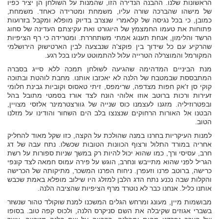
הראשונות שלנו. ההבנה הנדירה הזו, שהמנות על השולחן הן יציר כפיו
של מישהו שהברכה שורה עליו, משמחת ומטרידה כאחד. משמחת,
כמובן, כי בכל נגיסה של קלאמרי שנצרב בדיוק מופלא ומקבל בזרועות
פתוחות את טעמו החמצמץ של היוגורט ואת עקיצתם העדינה של סחוג
הרשד והלימון, אנחת תענוג אמתי משתחררת. ומטרידה כי רף הציפיות
שהרקיע עם כל שידוך בין פוקצ'ה שנבצעה לבין הארטישוק הירושלמי
המקורמל והמוצרלה הטרייה עלול להתמוטט עלינו בכל רגע.
מנת הביניים המדהימה שהגיעה לשולחן תמכה ללא סייג בסברה
המתבססת שבמטבח של הלנה לא יאכזבו אותנו. מחבת לוהטת ובתוכה
קוקי סן ז'אק חפות מצדפה, שרימפס, זיתי טאסוס וקוביות גבינת חלומי
זעירות ורכות ברוטב אוזו אלוהי הונח לצד אורז בסמטי מתובל בהל
ובפטרוזיליה. מזגנו לעצמנו כוס שנייה של גוורצטרמינר אלזסי מצויין,
הבטנו אל האורות הרחוקים שנצנצו בלב הים השחור והודינו על מזלנו
הטוב.
למנות העיקריות בחרנו במנה שהולכת על הקצה, כזו שקל מאוד להחליק
אחריה במורד התלול ורצוף הכוונות הטובות שכשלו. נתח עבה של דג
חרב, עסיסי ורך, כמו שהוא יכול להיות רק במשך שניות ספורות על רשת
הגריל לפני שהוא מתייבש ונחרב, הוגש על פירה עמוס חמאה לצד קונפי
כרישה, ברוטב פרנו וזעפרן. ניחוח הפרנו המשכר, מתיקותה של הכרישה
והקלות שבה נכנע נתח הדג הלבן למזלג היו שילוב מופלא באמת שכבש
אותנו כליל. אנחנו כבר לא נוטרד מרף הציפיות שהציבה הלנה.
מבושמות מיין, מעונג ומרחש הגלים המשכנו למנת שוקולד טהור שנשזר
בשברי אגוזים שקיבלה את השם סניקרס הלנה, ולכוס קפה טוב. בסופו