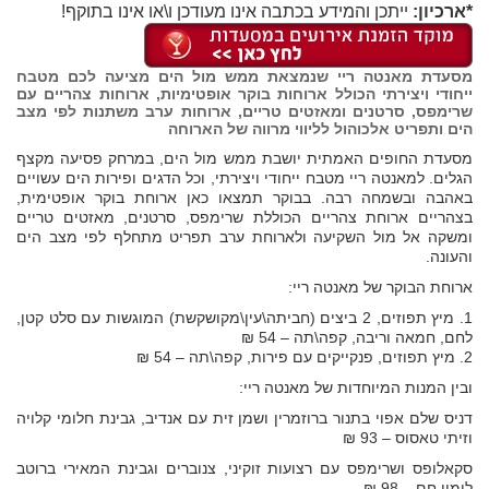
*ארכיון:
ייתכן והמידע בכתבה אינו מעודכן ו\או אינו בתוקף!
מסעדת מאנטה ריי שנמצאת ממש מול הים מציעה לכם מטבח
ייחודי ויצירתי הכולל ארוחות בוקר אופטימיות, ארוחות צהריים עם
שרימפס, סרטנים ומאזטים טריים, ארוחות ערב משתנות לפי מצב
הים ותפריט אלכוהול לליווי מרווה של הארוחה
מסעדת החופים האמתית יושבת ממש מול הים, במרחק פסיעה מקצף
הגלים. למאנטה ריי מטבח ייחודי ויצירתי, וכל הדגים ופירות הים עשויים
באהבה ובשמחה רבה. בבוקר תמצאו כאן ארוחת בוקר אופטימית,
בצהריים ארוחת צהריים הכוללת שרימפס, סרטנים, מאזטים טריים
ומשקה אל מול השקיעה ולארוחת ערב תפריט מתחלף לפי מצב הים
והעונה.
ארוחת הבוקר של מאנטה ריי:
1. מיץ תפוזים, 2 ביצים (חביתה\עין\מקושקשת) המוגשות עם סלט קטן,
לחם, חמאה וריבה, קפה\תה – 54 ₪
2. מיץ תפוזים, פנקייקים עם פירות, קפה\תה – 54 ₪
ובין המנות המיוחדות של מאנטה ריי:
דניס שלם אפוי בתנור ברוזמרין ושמן זית עם אנדיב, גבינת חלומי קלויה
וזיתי טאסוס – 93 ₪
סקאלופס ושרימפס עם רצועות זוקיני, צנוברים וגבינת המאירי ברוטב
לימון חם – 98 ₪