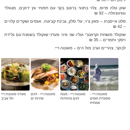
שוק טלה פרוס, צלוי בתנור ברוטב בקר עם תפוחי עץ ירוקים, מנגולד
וגורגונזולה – 92 ₪
סלט אייסברג – פאק צ'וי, עלי סלק, גבינת קצ'וטה, אגסים ושקדים קלויים
– 42 ₪
שוקולד מושחת וקראנצ'י ועליו שני מיני מעדני שוקולד בשמנת עם גלידת
ויסקי ותמרים – 35 ₪
לבוקר, צהריים וערב מול הים – מאנטה ריי.
מאנטה ריי -
מאנטה ריי - מנות
מאנטה ריי - דגים
מעדני מאנטה ריי
מסעדת חופים
דגים מיוחדות
ופירות ים
תל אביב
אמתית