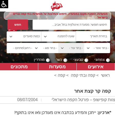
מסעדות, הזמנת מקום במסעדה, חיפוש והמלצות על מסעדות בתי קפה וברים
בישראל
צמחוני
טבעוני
כשר
מהדרין
אירועים
מסעדות
מתכונים
ראשי
>
קפה ובתי קפה
>
קפה
>
קפה קר קצת אחר
צוות קופישופ – פורטל הקפה הישראלי
08/07/2004
*ארכיון:
ייתכן והמידע בכתבה אינו מעודכן ו\או אינו בתוקף!