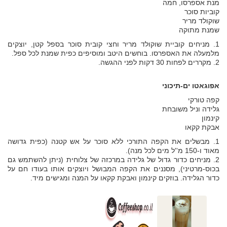
מנת אספרסו, חמה
קוביות סוכר
שוקולד מריר
שמנת מתוקה
1. מניחים קוביית שוקולד מריר וחצי קובית סוכר בספל קטן, יוצקים
מלמעלה את האספרסו. בוחשים היטב ומוסיפים כפית שמנת לכל ספל.
2. מקררים לפחות 30 דקות לפני ההגשה.
אפוגאטו ים-תיכוני
קפה טורקי
גלידה וניל משובחת
קינמון
אבקת קקאו
1. מבשלים את הקפה התורכי ללא סוכר על אש קטנה (כפית גדושה
מאוד ו-150 מ''ל מים לכל מנה).
2. מניחים כדור גדול של גלידה במרכזה של צלוחית (ניתן להשתמש גם
בכוס-מרטיני), מסננים את הקפה המבושל ויוצקים אותו בעודו חם על
כדור הגלידה. בוזקים קינמון ואבקת קקאו על המנה ומגישים מיד.