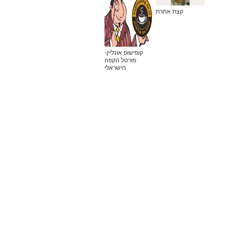
קצת אחרת
קופישופ אונליין-
פורטל הקפה
הישראלי