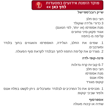
שייק רובנ'ספיישל
חצי כוס חלב
3 כדורי גלידה שוקולד
מנת אספרסו (או יותר, לפי הטעם)
אגוזי פקאן-סיני טחונים
קליפה מ-1תפוז
1. שמים את החלב, הגלידה, האספרסו והאגוזים בתוך בלנדר
ומערבבים.
2. מגררים את קליפת התפוז לתוך הבלנדר לקראת סוף הפעולה.
פינה-קופי-לדה
6-7 קוביות קרח גדולות
חצי כוס חלב
מנת אספרסו
פלח אננס
קוקוס מגורד
1. מכניסים את כל המרכיבים לבלנדר ומערבלים. ניתן לקשט בפלח אננס
ולפזר שביבי קוקוס.
אספרסוף
שתיה או קינוח מעולה