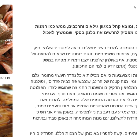
!
 ומוצא קהל במגוון גילאים והרכבים, ממש כמו המנות
ינו מפסיק להרשים את בלנקובסקי, שממשיך לאכול
הסמוכה למרכז העיר ירושלים. כיאה למוסד ירושלמי ותיק
ים, ארוחות משפחתיות וזוגות רומנטיים שבאים להתענג על
מטבח. אף בשולחן שלפנינו ישבו דמויות מפתח במשק
נלי (אתם יודעים למי הם התכוונו).
ת ומצועצעות כי אם מכילות אוכל נהדר העשוי מחומרי גלם
פרדיסו 
ין מנה קטנה של הרינג, שנכבש פה בבית פרדיסו, ופולנטה.
 המלפפון הדקיקים והשמנת החמוצה שהוגשו לצדו. הפולנטה
והוגשה עם פטריות ושמנת חמוצה, וזאת חרף העדפתי
כירה לי את הגרסה הרומנית שלה הממליגה. למרות זאת
ך שנינו הסכמנו שהפטריות הוסיפו ארומות וטעמים למנה,
ת להשביע את מי שמגיע עם רעב בינוני למסעדה. באופן גורף אני חש כי
דרת לתשלום, עם מנות המתומחרות באופן סביר ובאיכות
תיתים. קשה להפריז באיכותן של המנות הללו. הסרדינים היו