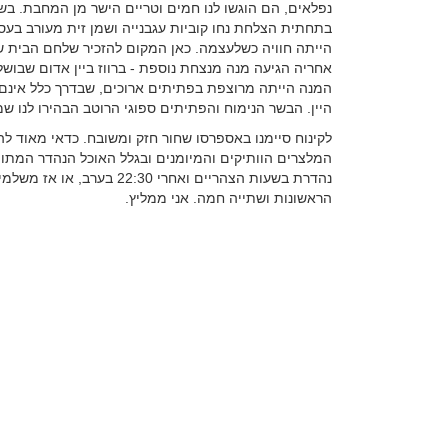
נפלאים, הם הוגשו לנו חמים וטריים הישר מן המחבת. בש
בתחתית הצלחת נחו קוביות עגבנייה ושמן זית מעורב בעסי
הייתה חוויה כשלעצמה. כאן המקום להזכיר שלחם הבית של
אחריה הגיעה מנה מנצחת נוספת - ברווז ביין אדום שבושל
המנה הייתה מרוצפת בפתיתים ארוכים, שבדרך כלל אינם מ
היין. הבשר הנימוח והפתיתים ספוגי הרוטב הבהירו לנו ש
לקינוח סיימנו באספרסו שחור חזק ומשובח. כדאי מאוד ל
המלצרים הוותיקים והמיומנים ובגלל האוכל הנהדר המתומ
נהדרת בשעות הצהריים ואחרי
הראשונות ושתייה חמה. אני ממליץ.