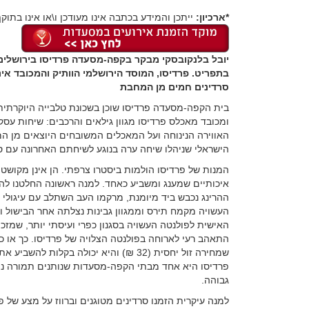
*ארכיון:
ייתכן והמידע בכתבה אינו מעודכן ו\או אינו בתוקף
יובל בלנקובסקי מבקר בקפה-מסעדה פרדיסו בירושלים,
בתפריט. פרדיסו, המוסד הירושלמי הוותיק והמכובד א
סרדינים חמים מן המחבת
בית הקפה-מסעדה פרדיסו שוכן בשכונת טלבייה היוקרתית 
ומכובד מאכלס פרדיסו מגוון גילאים והרכבים: שיחות עסק
האווירה הנינוחה ועל המאכלים המשובחים היוצאים מן ה
הישראלי שניהלו שיחה ערה בנוגע לשיחתם האחרונה עם סט
המנות של פרדיסו הולמות ביסטרו צרפתי. הן אינן מקושטו
איכותיים שמענג ומשביע כאחד. למנה ראשונה החלטנו להזמ
ההרינג נכבש ביד מיומנת, מרקמו העב השתלב עם עיגולי
העשויה מקמח תירס וממגוון גבינות נצלתה אחר הבישול 
האישית לפולנטה העשויה בסגנון כפרי ועיסתי יותר, שמז
התאהב רעי לארוחה בפולנטה הצלויה של פרדיסו. כך או כ
שמחירה זול יחסית (32 ₪) והיא יכולה בקלו
פרדיסו היא אחד מבתי הקפה-מסעדות שנותנים תמורה נה
גבוהה.
למנה עיקרית הזמנו סרדינים מטוגנים וברווז על מצע של פ