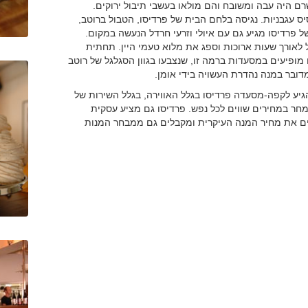
רם היה עבה ומשובח והם מולאו בעשבי תיבול ירוקים.
ס עגבניות. נגיסה בלחם הבית של פרדיסו, הטבול ברוטב,
 פרדיסו מגיע גם עם איולי וזרעי חרדל הנעשה במקום.
 לאורך שעות ארוכות וספג את מלוא טעמי היין. תחתית
ופיעים במסעדות ברמה זו, שנצבעו בגוון הסגלגל של רוטב
מדובר במנה נהדרת העשויה בידי אומן.
הגיע לקפה-מסעדה פרדיסו בגלל האווירה, בגלל השירות של
חר במחירים שווים לכל נפש. פרדיסו גם מציע עסקית
 22:30 בערב, או אז משלמים את מחיר המנה העיקרית ומקבלים גם ממבחר המנות