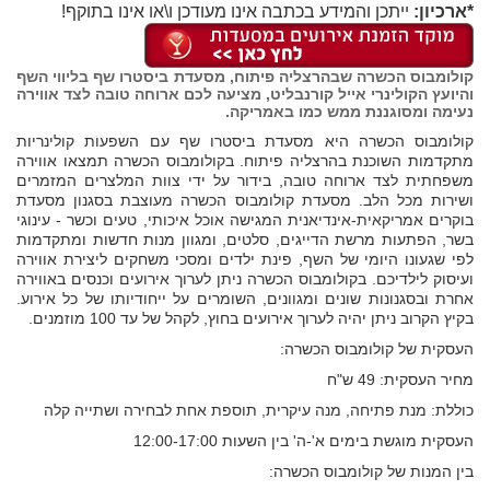
*ארכיון:
ייתכן והמידע בכתבה אינו מעודכן ו\או אינו בתוקף!
קולומבוס הכשרה שבהרצליה פיתוח, מסעדת ביסטרו שף בליווי השף
והיועץ הקולינרי אייל קורנבליט, מציעה לכם ארוחה טובה לצד אווירה
נעימה ומסוגננת ממש כמו באמריקה.
קולומבוס הכשרה היא מסעדת ביסטרו שף עם השפעות קולינריות
מתקדמות השוכנת בהרצליה פיתוח. בקולומבוס הכשרה תמצאו אווירה
משפחתית לצד ארוחה טובה, בידור על ידי צוות המלצרים המזמרים
ושירות מכל הלב. מסעדת קולומבוס הכשרה מעוצבת בסגנון מסעדת
בוקרים אמריקאית-אינדיאנית המגישה אוכל איכותי, טעים וכשר - עינוגי
בשר, הפתעות מרשת הדייגים, סלטים, ומגוון מנות חדשות ומתקדמות
לפי שגעונו היומי של השף, פינת ילדים ומסכי משחקים ליצירת אווירה
ועיסוק לילדיכם. בקולומבוס הכשרה ניתן לערוך אירועים וכנסים באווירה
אחרת ובסגנונות שונים ומגוונים, השומרים על ייחודיותו של כל אירוע.
בקיץ הקרוב ניתן יהיה לערוך אירועים בחוץ, לקהל של עד 100 מוזמנים.
העסקית של קולומבוס הכשרה:
מחיר העסקית: 49 ש"ח
כוללת: מנת פתיחה, מנה עיקרית, תוספת אחת לבחירה ושתייה קלה
העסקית מוגשת בימים א'-ה' בין השעות 12:00-17:00
בין המנות של קולומבוס הכשרה: