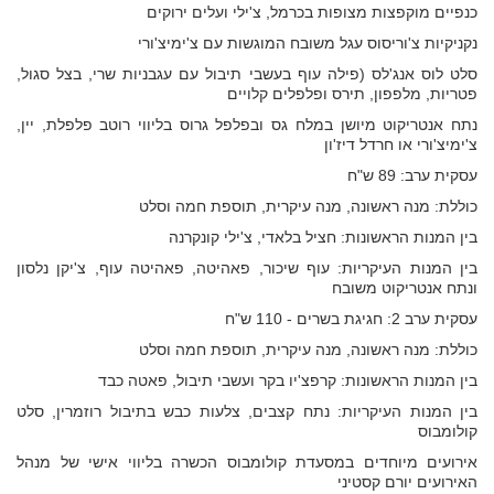
כנפיים מוקפצות מצופות בכרמל, צ'ילי ועלים ירוקים
נקניקיות צ'וריסוס עגל משובח המוגשות עם צ'ימיצ'ורי
סלט לוס אנג'לס (פילה עוף בעשבי תיבול עם עגבניות שרי, בצל סגול,
פטריות, מלפפון, תירס ופלפלים קלויים
נתח אנטריקוט מיושן במלח גס ובפלפל גרוס בליווי רוטב פלפלת, יין,
צ'ימיצ'ורי או חרדל דיז'ון
עסקית ערב: 89 ש"ח
כוללת: מנה ראשונה, מנה עיקרית, תוספת חמה וסלט
בין המנות הראשונות: חציל בלאדי, צ'ילי קונקרנה
בין המנות העיקריות: עוף שיכור, פאהיטה, פאהיטה עוף, צ'יקן נלסון
ונתח אנטריקוט משובח
עסקית ערב 2: חגיגת בשרים - 110 ש"ח
כוללת: מנה ראשונה, מנה עיקרית, תוספת חמה וסלט
בין המנות הראשונות: קרפצ'יו בקר ועשבי תיבול, פאטה כבד
בין המנות העיקריות: נתח קצבים, צלעות כבש בתיבול רוזמרין, סלט
קולומבוס
אירועים מיוחדים במסעדת קולומבוס הכשרה בליווי אישי של מנהל
האירועים יורם קסטיני