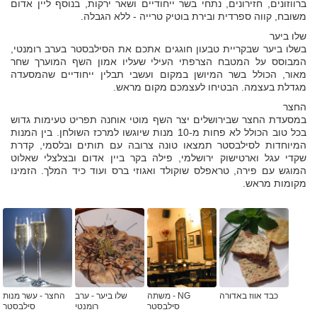
ברווזונים, חזירונים, נתחי בשר ייחודיים ושאר ירקות, בנוסף ליין אדום
משובח, קווה ספרדית ובירת בוטיק טרייה - ללא הגבלה.
שלו ביער
בשלו ביער שבקריית טבעון חוגגים אתכם את הסילבסטר בערב רומנטי,
המבוסס על המטבח הצרפתי העילי שעליו אמון השף המוערך שחר
מאור, הכולל בשר המיושן במקום ועשבי תבלין ייחודיים שהמסעדה
מגדלת בעצמה. הבטיחו לעצמכם מקום מראש.
החצר
במסעדת החצר שבירושלים יצר השף מוטי אוחנה תפריט טעימות גדוש
בכל טוב הכולל לא פחות מ-10 מנות שיוגשו למרכז השולחן. בין המנות
המיוחדות לסילבסטר תמצאו טונה צרובה עם תותים ובלסמי, קדרת
שקדי עגל וארטישוק ירושלמי, פילה בקר ביין אדום ובצלצלי שאלוט
המוגש עם פירה, טראפלס שוקולד ואגוזי ברס ועוד כיד המלך. הזמינו
מקומות מראש.
כבד אווז באדורה
NG - משתה
שלו ביער - ערב
החצר - עשר מנות
סילבסטר
רומנטי
סילבסטר