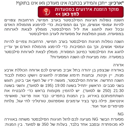
*ארכיון:
ייתכן והמידע בכתבה אינו מעודכן ו\או אינו בתוקף!
השנה נופלות חגיגות הסילבסטר בערב חמישי, הרחובות צפויים
להיות עמוסי אנשים, וכך גם המסיבות. כדי להימנע מהמולת האדם
ובכל זאת לחגוג את ליל הסילבסטר, מומלץ לצאת לארוחה
במסעדה. מגוון המלצות על מסעדות לערב הסילבסטר
השנה נופלות חגיגות הסילבסטר בערב חמישי, הרחובות צפויים להיות
עמוסי אנשים, וכך גם המסיבות. כדי להימנע מהמולת האדם אך עדיין
לחגוג את הסילבסטר כמיטב המסורת, מומלץ לצאת לארוחת סילבסטר
במסעדה. ומה מציעות לנו השנה המסעדות?
אדורה
באדורה שבצפון בן יהודה בתל אביב מגישים לכם ארוחה הכוללת ארבע
מנות, יין וקינוח, ובחצות תימזג שמפניה לחוגגים ויושקו כוסות לכבוד
השנה החדשה. ארוחת הסילבסטר, מעשה ידיו של השף אבי ביטון, תוגש
בשני סבבים: הראשון יתחיל בשעה 19:00 (195 ₪ לסועד), והשני בשעה
21:30 (250 ₪ לסועד). יש להזמין מקומות בראש כדי להבטיח את
השתתפותכם באירוע. בין המנות בתפריט: כבד אווז פריגור, סאשימי
אינטיאס, פילה בקר בציר ערמונים ואספרגוס, טורטליני לחי עגל, צלחת
פטיפורים ועוד ועוד.
NG
מסעדת הבשר NG מציעה לכם לרגל חגיגות הסילבסטר משתה באווירה
לא מכופתרת ובסבב אחד בלבד, בעלות של 350 ₪ לסועד. בין המנות: