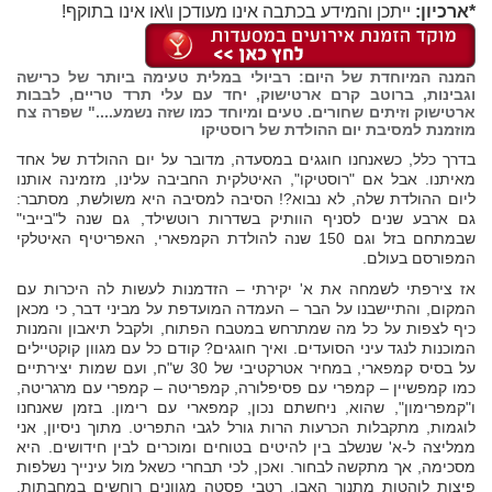
*ארכיון:
ייתכן והמידע בכתבה אינו מעודכן ו\או אינו בתוקף!
המנה המיוחדת של היום: רביולי במלית טעימה ביותר של כרישה
וגבינות, ברוטב קרם ארטישוק, יחד עם עלי תרד טריים, לבבות
ארטישוק וזיתים שחורים. טעים ומיוחד כמו שזה נשמע...." שפרה צח
מוזמנת למסיבת יום ההולדת של
רוסטיקו
בדרך כלל, כשאנחנו חוגגים במסעדה, מדובר על יום ההולדת של אחד
מאיתנו. אבל אם "רוסטיקו", האיטלקית החביבה עלינו, מזמינה אותנו
ליום ההולדת שלה, לא נבוא?! הסיבה למסיבה היא משולשת, מסתבר:
גם ארבע שנים לסניף הוותיק בשדרות רוטשילד, גם שנה ל"בייבי"
שבמתחם בזל וגם 150 שנה להולדת הקמפארי, האפריטיף האיטלקי
המפורסם בעולם.
אז צירפתי לשמחה את א' יקירתי – הזדמנות לעשות לה היכרות עם
המקום, והתיישבנו על הבר – העמדה המועדפת על מביני דבר, כי מכאן
כיף לצפות על כל מה שמתרחש במטבח הפתוח, ולקבל תיאבון והמנות
המוכנות לנגד עיני הסועדים. ואיך חוגגים? קודם כל עם מגוון קוקטיילים
על בסיס קמפארי, במחיר אטרקטיבי של 30 ש"ח, ועם שמות יצירתיים
כמו קמפשיין – קמפרי עם פסיפלורה, קמפריטה – קמפרי עם מרגריטה,
ו"קמפרימון", שהוא, ניחשתם נכון, קמפארי עם רימון. בזמן שאנחנו
לוגמות, מתקבלות הכרעות הרות גורל לגבי התפריט. מתוך ניסיון, אני
ממליצה ל-א' שנשלב בין להיטים בטוחים ומוכרים לבין חידושים. היא
מסכימה, אך מתקשה לבחור. ואכן, לכי תבחרי כשאל מול עינייך נשלפות
פיצות לוהטות מתנור האבן, רטבי פסטה מגוונים רוחשים במחבתות,