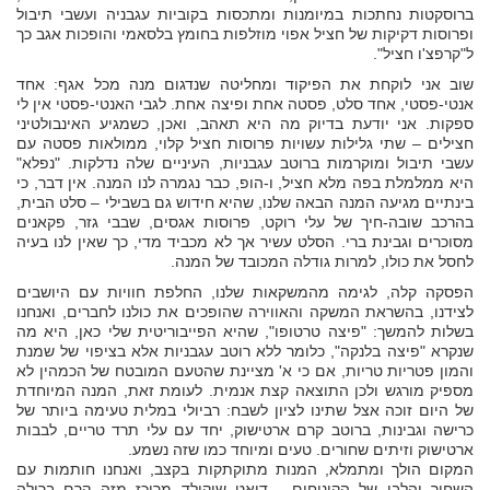
ברוסקטות נחתכות במיומנות ומתכסות בקוביות עגבניה ועשבי תיבול
ופרוסות דקיקות של חציל אפוי מוזלפות בחומץ בלסאמי והופכות אגב כך
ל"קרפצ'ו חציל".
שוב אני לוקחת את הפיקוד ומחליטה שנדגום מנה מכל אגף: אחד
אנטי-פסטי, אחד סלט, פסטה אחת ופיצה אחת. לגבי האנטי-פסטי אין לי
ספקות. אני יודעת בדיוק מה היא תאהב, ואכן, כשמגיע האינבולטיני
חצילים – שתי גלילות עשויות פרוסות חציל קלוי, ממולאות פסטה עם
עשבי תיבול ומוקרמות ברוטב עגבניות, העיניים שלה נדלקות. "נפלא"
היא ממלמלת בפה מלא חציל, ו-הופ, כבר נגמרה לנו המנה. אין דבר, כי
בינתיים מגיעה המנה הבאה שלנו, שהיא חידוש גם בשבילי – סלט הבית,
בהרכב שובה-חיך של עלי רוקט, פרוסות אגסים, שבבי גזר, פקאנים
מסוכרים וגבינת ברי. הסלט עשיר אך לא מכביד מדי, כך שאין לנו בעיה
לחסל את כולו, למרות גודלה המכובד של המנה.
הפסקה קלה, לגימה מהמשקאות שלנו, החלפת חוויות עם היושבים
לצידנו, בהשראת המשקה והאווירה שהופכים את כולנו לחברים, ואנחנו
בשלות להמשך: "פיצה טרטופו", שהיא הפייבוריטית שלי כאן, היא מה
שנקרא "פיצה בלנקה", כלומר ללא רוטב עגבניות אלא בציפוי של שמנת
והמון פטריות טריות, אם כי א' מציינת שהטעם המובטח של הכמהין לא
מספיק מורגש ולכן התוצאה קצת אנמית. לעומת זאת, המנה המיוחדת
של היום זוכה אצל שתינו לציון לשבח: רביולי במלית טעימה ביותר של
כרישה וגבינות, ברוטב קרם ארטישוק, יחד עם עלי תרד טריים, לבבות
ארטישוק וזיתים שחורים. טעים ומיוחד כמו שזה נשמע.
המקום הולך ומתמלא, המנות מתוקתקות בקצב, ואנחנו חותמות עם
השחור והלבן של הקינוחים - דואט שוקולד מרוכז מזה קרם ברולה