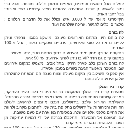
קוגלים מכל הסוגית והמינים, מאפים וכמובן צ'ולנט מובחר- והכל טרי
ומוכן להגשה. קייטרינג המסעדה היהודית מציע קייטרינג כשר ואיכותי
בכל רחבי הארץ.
הקייטרינג מיועד עד ל 3.000 איש וכולל את כל הדברים הנלווים :
מלצרים, כלים להגשה, עריכה שולחנות ועוד
לה בוהם
לה בוהם הינו מתחם האירועים מעוצב ומושקע בסגנון צרפתי וניתן
לקיים בו את כל סוגי האירועים, פרטיים ועסקיים כאחד, החל מ-100
אורחים.
בתקופת החורף מתקיימים האירועים בתוך מתחם סגור, יפה ומעוצב.
במקום קיים גם חדר VIP בו ניתן לערוך אירועים עד 50 איש.
לה בוהם השוכן בלב פארק הירקון בתל אביב ומשמש כמקום אירועים
שבו המטבח מאפשר חגיגת בשרים בסגנון אסאדו.
אין ספק כי השילוב בין מיקום מעולה וצוות מנצח הם המפתח להצלחתו
של גן אירועים לה בוהם.
קרדו כיד המלך
מסעדת קרדו כיד המלך ממוקמת ברובע היהודי בלב העיר העתיקה,
במבנה קשתות מהתקופה הביזנטית, אשר נמצא במרחק הליכה מהכותל.
להשלמת האירוע שלכם בירושלים, הנכם מוזמנים להישאב לעולם
החוויות והניחוחות של ירושלים בתקופת בית שני. להתבונן מקרוב ולחוות
את החיים מלפני אלפיים שנה, במסעדה מפוארת עם טעם משובח.
עם הגיעכם אל המסעדה, תתקבלו בברכה על ידי דמויות עתיקות מן
העבר, הלבושות בבגדים מימי קדם.
במקום 3 אולמות: היכל שלומציון עד 170 איש, היכל יכין עד 100 איש