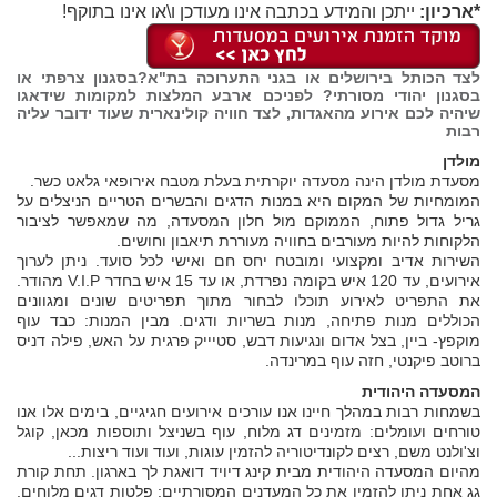
*ארכיון:
ייתכן והמידע בכתבה אינו מעודכן ו\או אינו בתוקף!
לצד הכותל בירושלים או בגני התערוכה בת"א?בסגנון צרפתי או
בסגנון יהודי מסורתי? לפניכם ארבע המלצות למקומות שידאגו
שיהיה לכם
אירוע מהאגדות
, לצד חוויה קולינארית שעוד ידובר עליה
רבות
מולדן
מסעדת מולדן הינה מסעדה יוקרתית בעלת מטבח אירופאי גלאט כשר.
המומחיות של המקום היא במנות הדגים והבשרים הטריים הניצלים על
גריל גדול פתוח, הממוקם מול חלון המסעדה, מה שמאפשר לציבור
הלקוחות להיות מעורבים בחוויה מעוררת תיאבון וחושים.
השירות אדיב ומקצועי ומובטח יחס חם ואישי לכל סועד. ניתן לערוך
אירועים, עד 120 איש בקומה נפרדת, או עד 15 איש בחדר V.I.P מהודר.
את התפריט לאירוע תוכלו לבחור מתוך תפריטים שונים ומגוונים
הכוללים מנות פתיחה, מנות בשריות ודגים. מבין המנות: כבד עוף
מוקפץ- ביין, בצל אדום ונגיעות דבש, סטיייק פרגית על האש, פילה דניס
ברוטב פיקנטי, חזה עוף במרינדה.
המסעדה היהודית
בשמחות רבות במהלך חיינו אנו עורכים אירועים חגיגיים, בימים אלו אנו
טורחים ועומלים: מזמינים דג מלוח, עוף בשניצל ותוספות מכאן, קוגל
וצ'ולנט משם, רצים לקונדיטוריה להזמין עוגות, ועוד ועוד ריצות...
מהיום המסעדה היהודית מבית קינג דיויד דואגת לך בארגון. תחת קורת
גג אחת ניתן להזמין את כל המעדנים המסורתיים: פלטות דגים מלוחים,