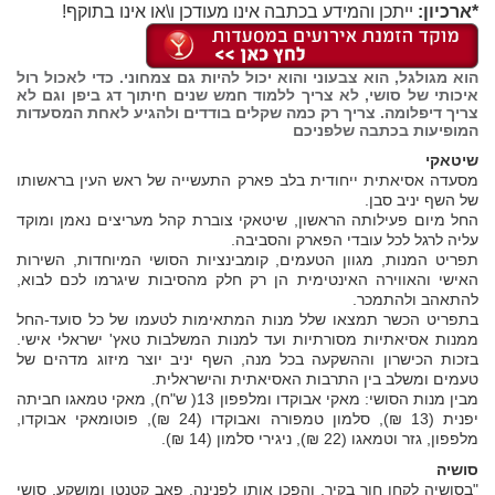
*ארכיון:
ייתכן והמידע בכתבה אינו מעודכן ו\או אינו בתוקף!
הוא מגולגל, הוא צבעוני והוא יכול להיות גם צמחוני. כדי לאכול רול
איכותי של סושי, לא צריך ללמוד חמש שנים חיתוך דג ביפן וגם לא
צריך דיפלומה. צריך רק כמה שקלים בודדים ולהגיע לאחת
המסעדות
המופיעות בכתבה שלפניכם
שיטאקי
מסעדה אסיאתית ייחודית בלב פארק התעשייה של ראש העין בראשותו
של השף יניב סבן.
החל מיום פעילותה הראשון, שיטאקי צוברת קהל מעריצים נאמן ומוקד
עליה לרגל לכל עובדי הפארק והסביבה.
תפריט המנות, מגוון הטעמים, קומבינציות הסושי המיוחדות, השירות
האישי והאווירה האינטימית הן רק חלק מהסיבות שיגרמו לכם לבוא,
להתאהב ולהתמכר.
בתפריט הכשר תמצאו שלל מנות המתאימות לטעמו של כל סועד-החל
ממנות אסיאתיות מסורתיות ועד למנות המשלבות טאץ' ישראלי אישי.
בזכות הכישרון וההשקעה בכל מנה, השף יניב יוצר מיזוג מדהים של
טעמים ומשלב בין התרבות האסיאתית והישראלית.
מבין מנות הסושי: מאקי אבוקדו ומלפפון 13( ש"ח), מאקי טמאגו חביתה
יפנית (13 ₪), סלמון טמפורה ואבוקדו (24 ₪), פוטומאקי אבוקדו,
מלפפון, גזר וטמאגו (22 ₪), ניגירי סלמון (14 ₪).
סושיה
"בסושיה לקחו חור בקיר, והפכו אותו לפנינה. פאב קטנטן ומושקע, סושי