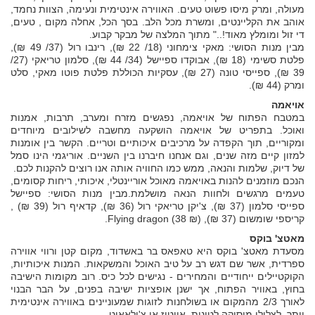
מעולה, ומרק מיסו פשוט טעים. האווירה אינטימית ונעימה, הצוות נחמד,
אוהב את הקליינטים, ומשרת מכל הלב. בסך הכל, אחלה מקום , טעים,
די זול ומומלץ מאוד!.." מתוך המלצה של מבקר קבוע.
מבין מנות הסושי: מאקי צימחוני (18/ 22 ₪), רינבו רול (37/ 49 ₪),
פלטת סשימי (18 ₪), אבוקדו ספיישל (34/ 44 ₪), סלמון טריאקי (27/
39 ₪), ספייסי טונה (27 ₪), עסקיות הכוללת פלטת פוטו מאקי, סלט
ומרק (44 ₪).
אויאמה
במטבח הפתוח של אויאמה, נפגשים מזרח ומערב, תרבות, אמנות
ואוכל. בתפריט של אויאמה הושקעה מחשבה לשילובים מיוחדים
ומקוריים, תוך הקפדה על מרכיבים איכותיים וטריים. הקשר בין אומנות
למזון קיים מזה שנים, וגם אנחנו חיברנו בין השניים. אוריגמי הינו סמל
של דיוק, שלמות והנאה, ממש כמו החוויה אותה אנו רוצים להקנות לכם.
הנכם מוזמנים להנות באויאמה מאוכל אוריינטלי, איכותי, ריחות קסומים,
טעמים מרגשים ולחוות הנאה מושלמת.מבין מנות הסושי: ספיישל
ספייסי סלמון (37 ₪), צ'יקן טריאקי רול (36 ₪), קדאיף רול (39 ₪) ,
קריספי שומשום (37 ₪), Flying dragon (38 ₪).
מאטצ' בוקס
מסעדת מאטצ' בוקס היא טאפאס בר באשדוד, מקום קטן ורווי אווירה
ספרדית, אשר שם דגש רב על טיב האוכל והמשקאות. המנות איכותיות,
הקוקטיילים ייחודיים והמחירים - נגישים לכל כיס. רוב מקומות הישיבה
בחוץ, באוויר הפתוח, אך ישנן אופציות ישיבה בפנים, על הבר הבנוי
לאורך 2/3 מהמקום או בשולחנות לזוגות שמעוניינים באווירה אינטימית
יותר, לצלילי מוסיקה לטינית, אייטיז או צ'ילאאוט.