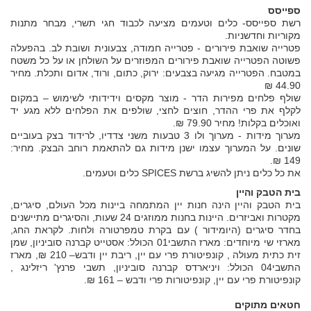
ספייסס
רשת ספייסס- כלים וטעמים מציעה לכבוד חגי תשרי, מבחר מתנות
מקוריות וחדשניות.
פטרייה שואבת פירורים - פטרייה חמודה, צבעונית ושובת לב. בהפעלה
פשוטה הפטרייה שואבת פירורים המפוזרים על השולחן או על כל משטח
במטבח. הפטרייה מגיעה בצבעים: ירוק, כתום, ורוד, אדום ותכלת. מחיר
44.90 ₪
שולף פלחים מפירות הדר - מוצר מקסים וידידותי לשימוש – במקום
לקלף את פרי ההדר, חוצים לחצי, שולפים את הפלחים ללא מגע יד
ואוכלים בקלות! מחיר 79.90 ₪.
מערוך מידות - מערוך ולו 3 טבעות משני צדדיו, לרידוד בצק בעוביים
שונים. על המערוך עצמו ישנן מידות גם להתאמת רוחב הבצק. מחיר:
149 ₪.
את כל כלים ניתן להשיג ברשת SPICES כלים וטעמים.
בית הטבק והיין
בית הטבק והיין הינה חנות יין המתמחה ביינות מכל העולם, סיגרים,
מקטרות ואביזרים. היינות בחנות ממוזגים 24 שעות, והסיגרים מתיישנים
בחדר סיגרים (היומידור ) עם בקרת טמפרטורה ולחות. לקראת החג,
מארזי שי מיוחדים: מארז התשבי01 הכולל: אסטייט קברנה סוביניון, שמן
זית כתית מעולה , קונפיטורת פרי עם יין, ריבת יין ודבש– 210 ₪, מארז
התשבי04 הכולל: ויניארדס קברנה סוביניון, תשבי פרנץ' ריזלינג ,
קונפיטורת פרי עם יין, קונפיטורות פרי ודבש – 161 ₪.
חטאים מתוקים