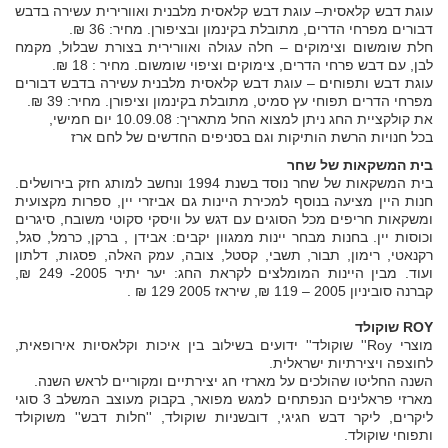
עוגת דבש קלאסית– עוגת דבש קלאסית מלבנית ואוורירית עשירה בדבש
דבורים מפרחי הדרים, מתובלת בקינמון ובציפורן. מחיר: 36 ₪.
חלת שומשום וצימוקים – חלה עגולה ואוורירית בצורת שבלול, מקמח
לבן, עם דבש פרחי הדרים, צימוקים וציפוי שומשום. מחיר : 18 ₪.
עוגת דבש ותפוחים – עוגת דבש קלאסית מלבנית עשירה בדבש דבורים
מפרחי הדרים תפוחי עץ סמיט, מתובלת בקינמון וציפורן. מחיר: 39 ₪.
את קולקציית החג ניתן למצוא החל מתאריך: 10.09.08 יום חמישי,
בכל חנויות הרשת הותיקות וגם בסניפים החדשים של לחם ארז
בית המשקאות של שחר
בית המשקאות של שחר נוסד בשנת 1994 ונחשב למותג חזק בירושלים.
חנות היין מציעה בנוסף למכירת היינות גם אביזרי יין, ספרות מקצועית
ומשקאות חריפים מכל הסוגים עם דגש על וויסקי סקוטי משובח, סיגרים
וכוסות יין. בחנות מבחר יינות ממגוון יקבים: אבידן , ברקן, כרמל, סגל,
רקנאטי, רימון, תבור, תשבי, קסטל, צובה, עמק האלה, פסגות, דלתון
ועוד. מבין היינות המומלצים לקראת החג: יער יתיר 2005- 249 ₪,
קברנה סוביניון 2005 – 119 ₪, שיראז 2005 129 ₪ .
ROY שוקולד
מוצרי Roy'' שוקולד'' ידועים בשילוב בין איכות וקלאסיות אירופאית,
לחוצפה ויצירתיות ישראלית.
השנה החליטו שהולכים על מארזי חג יצירתיים ומקוריים לראש השנה.
מארזי פראלינים הנפתחים למגש מפואר, בקבוק מעוצב המשלב 3 סוגי
ליקרים, ליקר דבש חגיגי, דובשניות שוקולד, ''חלות דבש'' משוקולד
ותפוחי שוקולד.