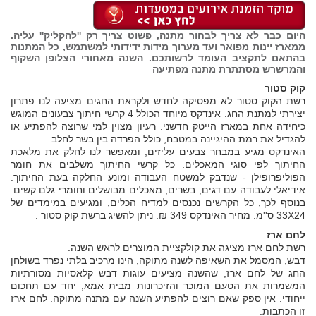
היום כבר לא צריך לבחור מתנה, פשוט צריך רק ''להקליק'' עליה.
ממארז יינות מפואר ועד מערוך מידות ידידותי למשתמש, כל המתנות
בהתאם לתקציב העומד לרשותכם. השנה מאחורי הצלופן השקוף
והמרשרש מסתתרת
מתנה מפתיעה
קוק סטור
רשת הקוק סטור לא מפסיקה לחדש ולקראת החגים מציעה לנו פתרון
יצירתי למתנת החג. אינדקס מיוחד הכולל 4 קרשי חיתוך צבעונים המוגש
כיחידה אחת במארז הייטק חדשני. רעיון מצוין למי שרוצה להפתיע או
להגדיל את רמת ההיגיינה במטבח, כולל הפרדה בין בשר לחלב.
האינדקס מגיע במבחר צבעים עליזים, ומאפשר לנו לחלק את מלאכת
החיתוך לפי סוגי המאכלים. כל קרשי החיתוך משלבים את חומר
הפוליפרופילן - שנדבק למשטח העבודה ומונע החלקה בעת החיתוך.
אידיאלי לעבודה עם דגים, בשרים, מאכלים מבושלים וחומרי גלם קשים.
בנוסף לכך, כל הקרשים נכנסים למדיח הכלים, ומגיעים במימדים של
33X24 ס''מ. מחיר האינדקס 349 ₪. ניתן להשיג ברשת קוק סטור .
לחם ארז
רשת לחם ארז מציגה את קולקציית המוצרים לראש השנה.
דבש, המסמל את השאיפה לשנה מתוקה, הינו מרכיב בלתי נפרד בשולחן
החג של לחם ארז, שהשנה מציעים עוגות דבש קלאסיות מסורתיות
המשמרות את הטעם המוכר והזיכרונות מבית אמא, יחד עם תחכום
ייחודי. אין ספק שאם רוצים להפתיע השנה עם מתנה מתוקה. לחם ארז
זו הכתבות.