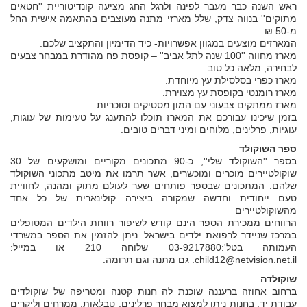
ראש השנה כבר מעבר לפינה ולרגל החג מציעה קונדיטוריית ''חטאים
מתוקים'' בנווה צדק, שלל מארזי מתנה מעוצבים בהתאמה אישית החל
מ-50 ₪.
המארזים מוצעים במגוון אפשרויות- כיד הדימיון והתקציב שלכם:
מארז מחווה ''100 שנה לתל אביב'' – קופסת פח מהודרת במבחר צבעים
לבחירה, מלאה כל טוב.
מארז כפרי בסלסילת עץ מיוחדת.
מארז רומנטי בקופסת עץ מצוירת.
מארז ממתקים צבעוני עם המון מסטיקים וסוכריות.
בזמן שיכינו עבורכם את המארז תוכלו להתענג על טעימות של עוגות,
עוגיות, פרלינים, מלוחים ומיני דברים טובים.
ספר השוקולד
בספר ''השוקולד שלי'', כ-90 מתכונים מקוריים ומושקעים של 30
שוקולטיירים מוכרים ומוכשרים, אשר תרמו את מיטב מתכוני השוקולד
שלהם. המתכונים שבספר פותחים שער לעולם מתוק ומהנה, לחוויית
טעם ייחודית וחדשה שמקורה ביצירה קולינארית של כל אחד
מהשוקולטיירים
הרווחים ממכירת הספר הינם קודש לשיפור רווחת הילדים המטופלים
במרכז שניידר לרפואת ילדים בישראל. ניתן להזמין את הספר במשרדי
העמותה בטל':03-9217880 שלוחה 210 או במייל:
child12@netvision.net.il. גם מתנה וגם תרומה.
שוקולדה
ברחוב אחוזה ברעננה שוכנת לה חנות קטנה ומטריפה של שוקולדים
עבודת יד. בחנות ניתן למצוא מבחר פרלינים, טבלאות, ממרחים וליקרים