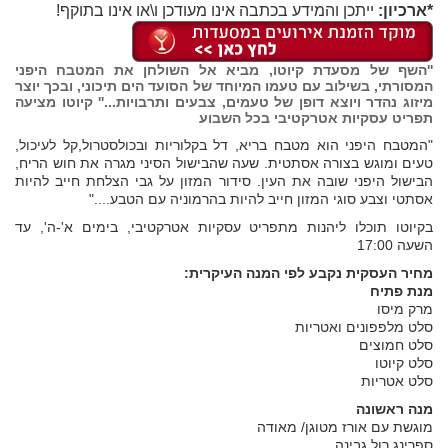
*ארכיון:
ייתכן והמידע בכתבה אינו מעודכן ו\או אינו בתוקף!
''השף של מסעדת קיוטו, מביא אל השולחן את המטבח היפני
המסורתי, בשילוב עם טעמו המיוחד של הסועד הים תיכוני, ובכך יוצר
מיזוג נהדר ויוצא דופן של טעמים, צבעים ותרבויות...''
קיוטו
מציעה
תפריט עסקיות אטרקטיבי בכל השבוע
"המטבח היפני הוא מטבח בריא, דל בקלוריות ובכולסטרול,קל לעיכול,
טעים ומוגש בצורה אסתטית. שעה שהבישול הסיני מגרה את חוש הריח,
הבישול היפני שובה את העין. סידור המזון על גבי הצלחת חייב להיות
אסתטי וצבע סוגי המזון חייב להיות בהרמוניה עם הטבע...."
בקיוטו תוכלו ליהנות מתפריט עסקיות אטרקטיבי, בימים א'-ה', עד
השעה 17:00
מחיר העסקית נקבע לפי המנה העיקרית:
מנת פתיח
מרק מיסו
סלט מלפפונים ואטריות
סלט חמוצים
סלט קיוטו
סלט אטריות
מנה ראשונה
מוגשת עם אורז מטוגן/ מאודה
ספרינג רול גבינה