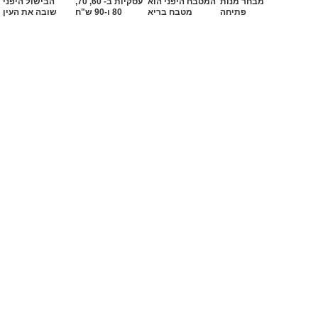
מבחר מנות
המטבח היפני הוא
עסקיות ב- 60, 70,
הבישול היפני
פתיחה
מטבח בריא
80 ו-90 ש"ח
שובה את העין