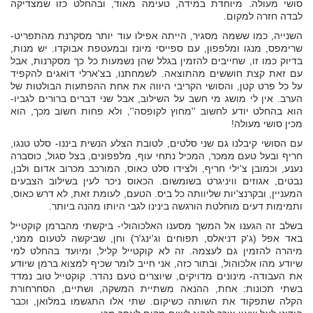
סושי מעולה. מיוחדת במידה, טעימה מאוד, ובהחלט כזו שמצדיקה
לבדה חזרה למקום.
השנייה, כמו ששמה מסגיר, הייתה אפילו עוד יותר מסקרנת מהתפריט-
שרימפס, מנגו ומלפפון, עם ספייסי מיונז ובמעטפת אבוקדו. יש מנות,
בדיוק כמו זו, שחייבים להזמין בגלל שהן נשמעות כל כך מסקרנות, אבל
עם זאת קצת חוששים מהתוצאה. לשמחתנו, בצ'ארלי דואגים להקפיד
על כל פרט קטן, והסושי הקריבי היווה את אחת ההפתעות הבולטות של
הערב. אין לי מושג מי חשב על השילוב, אבל שני דברים ברורים לגביו-
הוא בהחלט יודע לחשוב ''מחוץ לקופסה'', ולא פחות חשוב מכך, הוא
מכין סושי מעולה!
עם הסושי קיבלנו גם שני סלטים, לטובת הצלע הנשית ביננו- סלט טנגו,
חריף ובעל טעם ממכר, המכיל נתחי עוף, מלפפונים, בצל סגול, כוסברה
נענע, וכמובן צ'ילי חריף, ולצידו סלט כאוס, המורכב מכרוב אדום ולבן,
נבטים, אגוזים וויניגרט בשומשום. הכאוס ניכר לעין בשילוב הצבעים
המעניין, ובקרנצ'יות שליוותה כל ביס. הטעם, לעומת זאת, לא דרש כאוס,
ותמימות דעים מוחלטת הורגשה בינינו לגבי היותו מהנה ביותר.
בשלב זה הגענו אל המשך מסענו האלכוהולי- ביקשתי מהברמן קוקטייל
באד אפל (ג'ק דניאלס, תפוחים וג'ינג'ר) וחן, שביקשה לטעום ממני,
מיהרה להזמין גם לעצמה. זה לא קוקטייל קליל, ומיועד בהחלט למי
שיודע מהו אלכוהול, ובתור כזה, אני חייב לומר שכיף למצוא ברמן שיודע
את העבודה- מינונים מדויקים, שיוצרים טעם נהדר. קוקטייל טוב נמדד
בשתי תכונות: אחת, ההנאה משתיית המשקה, ושתיים, הסחרחורת
הקלה שתפקוד את השותה כשיקום. שתי אלו התגשמו במלואן, וכבר