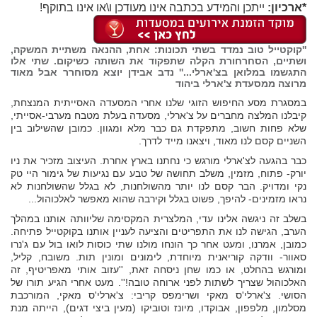
*ארכיון:
ייתכן והמידע בכתבה אינו מעודכן ו\או אינו בתוקף!
''קוקטייל טוב נמדד בשתי תכונות: אחת, ההנאה משתיית המשקה,
ושתיים, הסחרחורת הקלה שתפקוד את השותה כשיקום. שתי אלו
התגשמו במלואן בצ'ארלי...'' נדב אבידן יוצא מסוחרר אבל מאוד
מרוצה ממסעדת
צ'ארלי
ביהוד
במסגרת מסע החיפוש הזוגי שלנו אחרי המסעדה האסייתית המנצחת,
קיבלנו המלצה מחברים על צ'ארלי, מסעדה בעלת מטבח מערבי-אסייתי,
שלא פחות חשוב, מתפקדת גם כבר מלא ומגוון. כמובן שהשילוב בין
השניים קסם לנו מאוד, ויצאנו מייד לדרך.
כבר בהגעה לצ'ארלי מורגש כי נחתנו בארץ אחרת. העיצוב מזכיר את ניו
יורק- פתוח, מזמין, משלב תחושה של טבע עם נגיעות של גימור היי טק
נקי ומדויק. הבר קסם לנו יותר מהשולחנות, לא בגלל שהשולחנות לא
נראו מזמינים- להיפך, פשוט בגלל וקירבה שהוא מאפשר לאלכוהול...
בשלב זה ניגשה אלינו עדי, המלצרית המקסימה שליוותה אותנו במהלך
הערב, הגישה לנו את התפריטים והציעה לעניין אותנו בקוקטייל פתיחה.
כמובן, אמרנו, ומעט אחר כך הונחו מולנו שתי כוסות לואו בול עם ג'נרו
סאוור- וודקה קוריאנית מיוחדת, לימונים ומונין תות. משובח, קליל,
ומורגש בהחלט, או כמו שחן ניסחה זאת, ''עזוב אותי מאפריטיף, זה
האלכוהול שצריך לשתות לפני ארוחה טובה!''. מעט אחרי הגיע תורו של
הסושי. צ'ארלי'ס מאקי ושרימפס קריבי: צ'ארלי'ס מאקי, המורכבת
מסלמון, מלפפון, אבוקדו, מיונז וטוביקו (מעין ביצי דגים), הייתה מנת