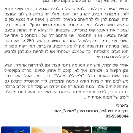
הודינו לאל שאין צורך לנהוג לשום מקום לאחר מכן.
עכשיו הגיע הזמן לעבור למגרש של הילדים הגדולים, כמו שאני קורא
לזה. המבורגר הבית, יוקו בורגר, הונח מולי. זה בדיוק השילוב המנצח
הזה, שגרם לחן ולי להתאהב בצ'ארלי לחלוטין- איפה עוד נמצא מקום
שמגיש סושי מעולה בצד המבורגר איכותי מבשר טחון?.. וזה עוד בלי
שנזכיר את האנטריקוט בתפריט, שהבטחנו לו שהוא יהיה התורן בפעם
הבאה שנגיע.. אז זו התמונה. אני וההמבורגר שלי, מסתכלים אחד על
השני. אני- תמיד מוכן לאכול המבורגר משובח, והוא- 250 גר' של בשר
בקר, בטחינה ידנית גסה. אין לו סיכוי לנצח, זה ברור. תוך דקות ספורות
הוא נעלם מהצלחת, כך שכמעט ושכחתי אפילו להיות ג'נטלמן ולהציע
לחן לטעום גם היא.
אחרי שסיימתי, והשיחה הנעימה נתנה קצת זמן להתרווח אחורה, הגיע
זמן הקינוחים, ולצידם, איך לא, קוקטייל אחרון לסיום. בחרנו בקוקטייל
עם השם שאומר הכל- ''צ'ארלי'ס אנג'ל''. ג'ין, באד אפל ואלדרברי,
משולבים יחד ליצירת חוויה טעימה וממכרת. ליד הקוקטייל קיבלנו גם
את הקינוחים שלנו- בננה בטמפורה עם גלידה ושוקולד חם, וקרם ברולה
בזיגוג סוכר, ג'ינג'ר וקוביות אננס. שניהם היו מצוינים, והיוו סיום מושלם
לערב של הנאה אמיתית...
צ'ארלי
דרך החורש 4א', מתחם מלון ''אוויה'', יהוד
03-5368844