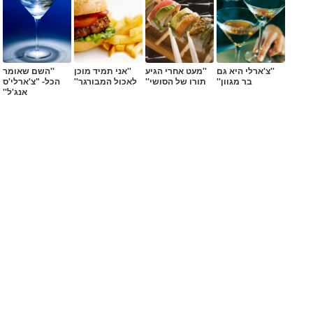
''צ'ארלי היא גם
''מעט אחרי הגיע
''אני תמיד מוכן
''השם שאומר
בר מגוון''
תורו של הסושי''
לאכול המבורגר''
הכל- "צ'ארלי'ס
אנג'ל''