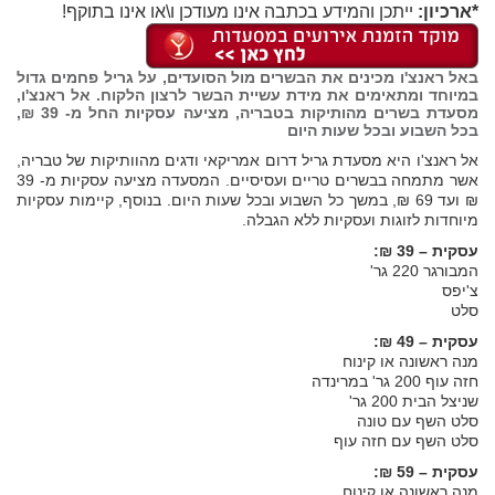
*ארכיון:
ייתכן והמידע בכתבה אינו מעודכן ו\או אינו בתוקף!
באל ראנצ'ו
מכינים את הבשרים מול הסועדים, על גריל פחמים גדול
במיוחד ומתאימים את מידת עשיית הבשר לרצון הלקוח.
אל ראנצ'ו
,
מסעדת בשרים מהותיקות בטבריה, מציעה עסקיות החל מ- 39 ₪,
בכל השבוע ובכל שעות היום
אל ראנצ'ו היא מסעדת גריל דרום אמריקאי ודגים מהוותיקות של טבריה,
אשר מתמחה בבשרים טריים ועסיסיים. המסעדה מציעה עסקיות מ- 39
₪ ועד 69 ₪, במשך כל השבוע ובכל שעות היום. בנוסף, קיימות עסקיות
מיוחדות לזוגות ועסקיות ללא הגבלה.
עסקית – 39 ₪:
המבורגר 220 גר'
צ'יפס
סלט
עסקית – 49 ₪:
מנה ראשונה או קינוח
חזה עוף 200 גר' במרינדה
שניצל הבית 200 גר'
סלט השף עם טונה
סלט השף עם חזה עוף
עסקית – 59 ₪:
מנה ראשונה או קינוח