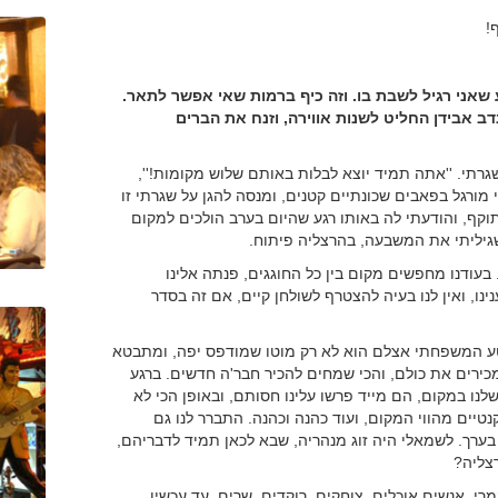
!
שאני רגיל לשבת בו. וזה כיף ברמות שאי אפשר לתאר.
נדב אבידן החליט לשנות אווירה, וזנח את הברים
תי. ''אתה תמיד יוצא לבלות באותם שלוש מקומות!'',
 מורגל בפאבים שכונתיים קטנים, ומנסה להגן על שגרתי זו
וקף, והודעתי לה באותו רגע שהיום בערב הולכים למקום
יליתי את המשבעה, בהרצליה פיתוח.
עודנו מחפשים מקום בין כל החוגגים, פנתה אלינו
נו, ואין לנו בעיה להצטרף לשולחן קיים, אם זה בסדר
טע המשפחתי אצלם הוא לא רק מוטו שמודפס יפה, ומתבטא
כירים את כולם, והכי שמחים להכיר חבר'ה חדשים. ברגע
נו במקום, הם מייד פרשו עלינו חסותם, ובאופן הכי לא
טיים מהווי המקום, ועוד כהנה וכהנה. התברר לנו גם
בערך. לשמאלי היה זוג מנהריה, שבא לכאן תמיד לדבריהם,
צליה?
. אנשים אוכלים, צוחקים, רוקדים, שרים. עד עכשיו