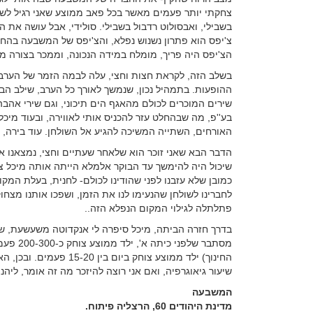
צחקתי יותר פעמים מאשר בכל פאב ממוצע שאני רגיל לשב
בשבילי, ואבסולוט רדבול בשבילי. סולידי, אבל עושה את ה
צ'יפס הוא פתרון נשנוש נפלא, והצ'יפס של המשבעה בהחל
הצ'יפס היה פריך, מומלח במידה הנכונה, וממכר בצורה מס
בשלב הזה, לקראת חצות וחצי, עלה לבמה הזמר של הערב. 
ההופעות. בתמהיל נכון, שנמשך לאורך כל הערב, שילב הב
שירים המוכרים לכולם מהאגף הים תיכוני, וגם שירי אהבה
בע''פ, מה שבהחלט עזר להכניס אותי לאווירה, ובעוד מיכל
האורחים, השתייה המשיכה להגיע אל השולחן. עוד בירה, וע
הדבר הבא שאני זוכר הוא שלאחר שעתיים וחצי, נמצאנו אנ
שיכול היה להימשך עד הבוקר אלמלא הייתה אותה מיכל צו
כמובן שלא עזבנו לפני שהודינו לכולם- לחנית, בעלת המק
לחברינו לשולחן שהנעימו לנו את הזמן, ושפכו אותנו מצחו
פתלתלה לגילוי המקום הנפלא הזה..
בדרך חזרה הביתה, מיכל סיפרה לי אנקדוטה משעשעת, 
מסתבר של
החינוך) ילד ממוצע צוחק 
שיעור גיאוגרפיה, ואם אני רוצה להיזכר מה זה אומר, לי
המשבעה
מדינת היהודים 60, הרצליה פיתוח.