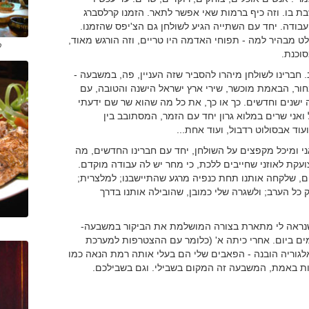
ת בו. וזה כיף ברמות שאי אפשר לתאר. הזמנו קרלסברג
עבודה. יחד עם השתייה הגיע לשולחן גם הצ'יפס שהזמנו.
ט מבהיר למה - תפוחי האדמה היו טריים, וזה הורגש מאוד,
ק
וכנת.
חברינו לשולחן מיהרו להסביר שזה העניין, פה, במשבעה -
חור, הבאמת מוכשר, שירי ארץ ישראל הישנה והטובה, עם
 ישנים וחדשים. כך או כך, את כל מה שהוא שר שם ידעתי
 ואני שרים במלוא גרון יחד עם הזמר, המסתובב בין
וד אבסולוט רדבול, ועוד אחת...
י ומיכל מקפצים על השולחן, יחד עם חברינו החדשים, מה
עקת לאוזני שחייבים ללכת, כי מחר יש לה עבודה מוקדם.
ום, שלקחה אותנו תחת כנפיה מרגע שהתיישבנו; למלצרית;
ק כל הערב; ולשגרה שלי כמובן, שהובילה אותנו בדרך
שנראה לי מתארת בצורה המושלמת את הביקור במשבעה-
פני כיתה א', ילד ממוצע צוחק כ-200-300 פעמים ביום. אחרי כיתה א' (כלומר עם ההצטרפות למערכת
ביום בין 15-20 פעמים. ובכן, האלגוריה הובנה - הפאבים שלי הם בעלי אותה רמת הנאה כמו
הנות באמת, המשבעה זה המקום בשבילי. וגם בשבילכם.