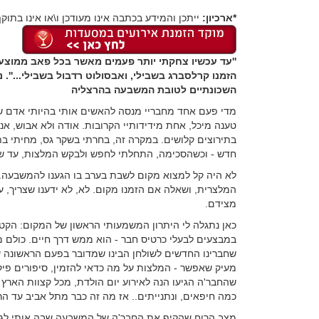
*ארכיון:
ייתכן והמידע בכתבה אינו מעודכן ו\או אינו בתוקף
''עד עכשיו צחקתי יותר פעמים מאשר בכל פאב ממוצע 
הזמנו קרלסברג בשבילי, ואבסולוט רדבול בשבילי...''. 
השכונתיים לטובת
המשבעה
בהרצליה
מדי פעם אחד מחבריי מנסה להאשים אותי בהיותי אדם שגר
טענה מיכל, אחת מידידותיי הקרובות. אודה ולא אבוש, אני
בתירוצים קלושים. במקרה זה, בחרתי בשקר גס, מחיתי בת
חדש - וכשהסכימה, התחלתי לחפש ולבקש המלצות, עד שג
לא היה קל למצוא מקום לשבת בערב בו הגענו להמשבעה. ב
המלצרית, ושאלה אם הזמנו מקום. לא, לא ידענו שצריך, עני
מצידם.
כאן נתגלה לי היתרון המשמעותי הראשון של המקום: הק
במבצעים לבעלי כרטיס חבר - הוא ממש דרך חיים. כולם מ
שחברינו החדשים לשולחן הבינו שמדובר בפעם הראשונה של
מעיק שאפשר - המלצות על מה כדאי להזמין, סיפורים פיקנ
שהחבר'ה הגיעו הנה לאירוע יום הולדת, מכל קצוות הארץ 
כמה חיפאים, ונתנייתים.. אז מה זה כבר מתל אביב עד הר
מצב הרוח שהקיף את החבר'ה של המשבעה שבה אותי לגמרי