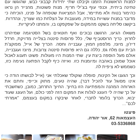
למנות הראשונות הזמנו וקיבלנו שתי יחידות קבבוני כבש, שהוגשו עם
טחינה ביתית, וכנפי עוף בצ'ילי חריף. מנות פשוטות, מהנייר הן נראו
כהימור בטוח ולא מתיימר, אבל המציאות שטפחה על פנינו, הוכיחה כי
מדובר במנות עשויות במידה, מעוצבות על הצלחת כמו שצריך, ונהדרות.
ביקשנו סליחה בשקט מהמקום על שפקפקנו בו, והמתנו לעיקריות.
משאלו הגיעו, הרגשנו נבוכים ואף חוטאים בשל הסטיגמה שמיהרנו
לחרוץ. כריך הרוסטביף שלי, כלל פרוסות סינטה בצלייה מדויקת, חרדל
דיז'ון, מיונז, מלפפון חמוץ, עגבנייה וחסה. הכריך של אייל, מפוקצ'ת
הבית עם מלח גס, כללה גם היא פרוסות סינטה צרובות, מיונז ועגבנייה,
אולם מעל הוספה ביצת עין. שתי המנות היו מעולות. פשוט תענוג לאכול
אוכל שמוכן באהבה ומיומנות כזו. ואיזה כיף לקבל הפתעה נעימה כזו,
כשממש לא ציפית לה.
וכך הגענו אל הקינוח, סופלה שוקולד שאכלתי אני (אייל לבושתו הודה כי
אינו מסוגל עוד להכיל דבר), שהיה טעים, מתוק וכייפי, וחתם את
הארוחה המהנה והמפתיעה הזו בחיוך. החיוך התרחב, כמובן, כשחשבתי
על כך שהיה לי העונג לגלות את המקום הזה לפני כולם, ועל העונג שעוד
יבוא, הכרוך בלומר לחברי, לאחר שיבקרו במקום בעצמם, ''אמרתי
לכם''...
פיצטו
העצמאות 62, אור יהודה.
03-5336868