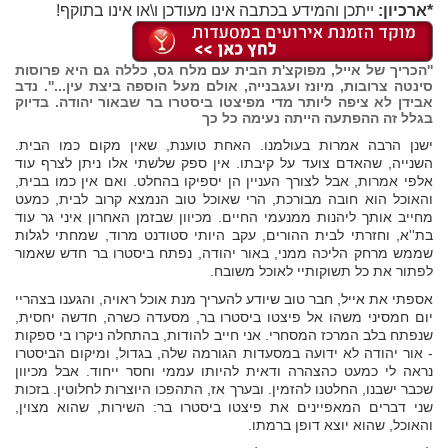
*ארכיון:
ייתכן והמידע בכתבה אינו מעודכן ו\או אינו בתוקף!
''הכריך של אייל, מפוקצ'ת הבית עם מלח גס, כללה גם היא פרוסות
סינטה צרובות, מיונז ועגבנייה, אולם מעל הוספה ביצת עין...''. נדב
אבידן לא ציפה ליותר מדי מ
פיצטו ביסטרו בר
שבאור יהודה. בדיוק
בגלל זה ההפתעה הייתה נעימה כל כך
ישנן הרבה אמרות בעולמנו. האחת טוענת, שאין מקום כמו הבית.
השנייה, שהאדם צועד על קיבתו. אין ספק שלשתי אלו ניתן לצרף עוד
אלפי אמרות, אבל לצורך העניין הן יספיקו בהחלט. ואם אין כמו בבית,
והאוכל הוא חובה מבורכת, הרי שאוכל טוב הנמצא קרוב לבית, כמעט
מחייב אותך ליהנות ממנעמי החיים. מכיוון שבזמן האחרון איני גר עוד
בת''א, וחזרתי לבית ההורים, עקב היותי סטודנט מרוד, שמחתי לגלות
שממש מרחק הליכה ממני, באור יהודה, נפתח ביסטרו בר חדש שאמור
לפתור את כל תשוקותיי לאוכל משובח.
אספתי את אייל, חבר טוב שיודע להעריך מנת אוכל ראויה, והגענו בצהריי
יום חמסיני משהו אל פיצטו ביסטרו בר, מסעדה כשרה, חדשה יחסית,
שנפתח בלב המרכז המסחרי. אני חייב להודות, בהתחלה ניקרו בי ספקות
- אור יהודה לא ידועה במסעדות הגורמה שלה, בגדול, ומיקום הביסטרו
נראה לי כמעט כהצהרה ודאית להיותו עממי וחסר ייחוד. אבל מכיוון
שכבר ישבנו, החלטנו להזמין. ובערך אז, התהפכו היוצרות לחלוטין. בזכות
שני דברים המאפיינים את פיצטו ביסטרו בר: השירות, שהוא מצוין,
והאוכל, שהוא יוצא דופן ברמתו.