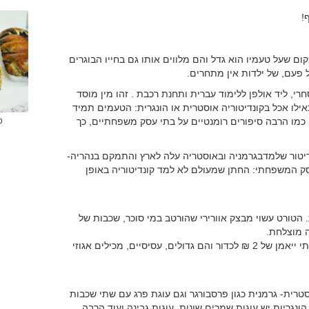
!
ם שעל טעמיו הוא גדל והם מלווים אותו גם בחייו הבוגרים
פעם, של ילדות אין מתחרים.
י, ליד אולפן ללימוד עברית ותחנת רכבת . זהו מין מוסד
ילו אכל בקונדיטוריה אוסטרית או הונגרית: הטעמים תמיד
כמו הרבה סיפורים רומנטיים על בתי עסק משפחתיים, כך
פ
יטור שלמדבגרמניה ובאוסטריה עלה לארץ והתמקם בנהריה-
ק המשפחתי: החתן שמעולם לא למד קונדיטוריה באופן
 הטורט עשוי מבצק אוורירי שהורטב במי סוכר, שכבות של
 מוצלחת.
יש גם כדורי שוקולד הנעשים לפי מתכון קבוע, במחיר הבלתי ייאמן של 2 ₪ לכדור והם גדולים, עסיסיים, מכילים אגוזי
וסטרית- גרמנית כגון פרסבורגר וגם עוגת פרג עם שתי שכבות
נגריות יש עוגות שמרים שונות, עוגות גבינה ועוד הרבה