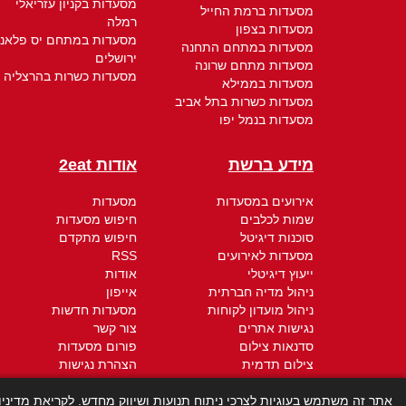
מסעדות בקניון עזריאלי
מסעדות ברמת החייל
רמלה
מסעדות בצפון
מסעדות במתחם יס פלאנ
מסעדות במתחם התחנה
ירושלים
מסעדות מתחם שרונה
מסעדות כשרות בהרצליה
מסעדות בממילא
מסעדות כשרות בתל אביב
מסעדות בנמל יפו
מידע ברשת
אודות 2eat
אירועים במסעדות
מסעדות
שמות לכלבים
חיפוש מסעדות
סוכנות דיגיטל
חיפוש מתקדם
מסעדות לאירועים
RSS
ייעוץ דיגיטלי
אודות
ניהול מדיה חברתית
אייפון
ניהול מועדון לקוחות
מסעדות חדשות
נגישות אתרים
צור קשר
סדנאות צילום
פורום מסעדות
צילום תדמית
הצהרת נגישות
חברת קידום אתרים
תקנון - תנאי שימוש
קידום ממומן
מדיניות הפרטיות
אתר זה משתמש בעוגיות לצרכי ניתוח תנועות ושיווק מחדש. לקריאת מדיני