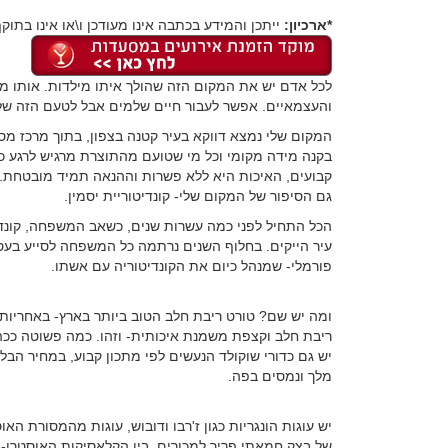
*ארכיון:
ייתכן והמידע בכתבה אינו מעודכן ו\או אינו בתוקף
לכל אדם יש את המקום הזה שהולך איתו מילדות. אותו מקו
והעצמאיים. אפשר לעבור חיים שלמים אבל לטעם הזה של 
המקום שלי נמצא דווקא בעיר קטנה בצפון, בתוך מרכז מסחר
בקנה מידה מקומי וכל מי שטועם מהתוצרת מרגיש לרגע כא
קבועים, האיכות היא ללא פשרות וההנאה תמיד מובטחת. 
גם הסיפור של המקום שלי- קונדיטוריית יסמין.
הכל התחיל לפני כמה עשרות שנים, כשאב המשפחה, קונד
עיר הייקים. בחלוף השנים נרתמה כל המשפחה לסייע בעס
פורמלי- שמנהל כיום את הקונדיטוריה עם אשתו.
ומה יש שם? טורט ריבת חלב הטוב ביותר בארץ- באחריות.
ריבת חלב וקצפת משמנת איכותית- וזהו. כמה פשוטה ככה
מלך ונמסים בפה.
יש עוגות הונגריות כגון ז'רבו ודובוש, עוגות מהמסורת הא
של בצק חמאתי פריך למכורים. בין הקלאסיקות האוסטרו- הו