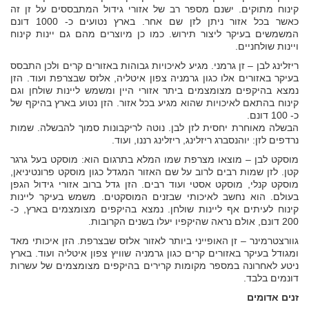
קינוח מתוקים. ישנם מספר רב של אזורי גידול המתבססים על זן זה
כאשר בכל אזור ניתן לזן שם אחר. בארץ נטועים כ- 1000 דונם
המשמשים בעיקר ליצור תירוש. כמו כן מיוצרים מהם גם יינות קינוח
ויינות שולחניים.
ריזלינג לבן – זן גרמני. מגיע לאיכויות גבוהות באזורים קרים ולכן התבסס
בעיקר באזורים אלו כגון גרמניה צפון איטליה, אלזס שבצרפת ועוד. הזן
נמצא בהיקפים מצומצמים ביתר אזורי היין ומשמש ליינות שולחן וגם
קינוח בהתאם לאיכויות שהוא מגיע בכל אזור. הזן נטוע בארץ בהיקף של
כ- 100 דונם.
הבשלה מאוחרת יחסית לזן לבן. נוטה לריקבונות סמוך להבשלה. שמות
נרדפים לזן: יוהנסברג ריזלינג, ריזלינג רננו, ועוד.
מוסקט לבן – מוצאו מצרפת שמו המלא בתרגום הוא: מוסקט בעל גרגר
קטן. לזן שמות רבים לרוב על שם האזור המגדל כגון מוסקט פרונטיניאן,
מוסקט קנלי, מוסקט אסטי ועוד רבים. הזן גדל ברוב אזורי גידול הגפן
בעולם. הוא נחשב לאיכותי שבזנים המוסקטים. משמש בעיקר ליינות
קינוח לעיתים אף ליינות שולחן. נמצא בהיקפים מצומצמים בארץ, כ-
200 דונם, אולם נראה שהיקפיו יעלו בשנים הקרובות.
גוורצטרמינר – זן האופייני ביותר לאזור אלזס שבצרפת. הזן איכותי מאד
ומגודל בעיקר באזורים קרים כגון גרמניה שוויץ צפון איטליה ועוד. בארץ
ניטע לאחרונה במספר מקומות קרירים בהיקפים מצומצמים של עשרות
דונמים בלבד.
זנים אדומים