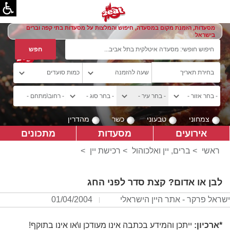
מסעדות, הזמנת מקום במסעדה, חיפוש והמלצות על מסעדות בתי קפה וברים
בישראל
צמחוני
טבעוני
כשר
מהדרין
אירועים
מסעדות
מתכונים
ראשי
>
ברים, יין ואלכוהול
>
רכישת יין
>
לבן או אדום? קצת סדר לפני החג
ישראל פרקר - אתר היין הישראלי
01/04/2004
*ארכיון:
ייתכן והמידע בכתבה אינו מעודכן ו\או אינו בתוקף!