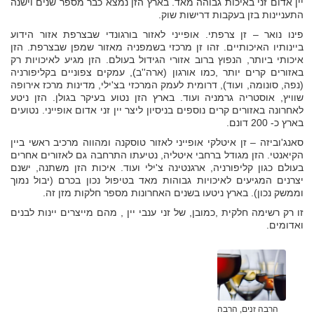
יין אדום זני באיכות גבוהה מאד. בארץ הזן נמצא כבר מספר שנים וישנה
התעניינות בזן בעקבות דרישות שוק.
פינו נואר – זן צרפתי. אופייני לאזור בורגונדי שבצרפת אזור הידוע
ביינותיו האיכותיים. זהו זן מרכזי בשמפניה מאזור שמפן שבצרפת. הזן
איכותי ביותר, הנפוץ ברוב אזורי הגידול בעולם. הזן מגיע לאיכויות רק
באזורים קרים יותר ,כמו אורגון (ארה''ב), עמקים צפוניים בקליפורניה
(נפה, סונומה, ועוד), דרומית לעמק המרכזי בצ'ילי, מדינות מרכז אירופה
שוויץ, אוסטריה גרמניה ועוד. בארץ הזן נטוע בעיקר בגולן. הזן ניטע
לאחרונה באזורים קרים נוספים בניסיון ליצר יין זני אדום אופייני. נטועים
בארץ כ- 200 דונם.
סאנג'וביזה – זן איטלקי אופייני לאזור טוסקנה ומהווה מרכיב ראשי ביין
הקיאנטי. הזן מגודל ברחבי איטליה, נטיעתו התרחבה גם לאזורים אחרים
בעולם כגון קליפורניה, ארגנטינה צ'ילי ועוד. איכות הזן משתנה, ישנם
יצרנים המגיעים לאיכויות גבוהות מאד בטיפול נכון בכרם (יבול נמוך
וממשק נכון). בארץ ניטעו בשנים האחרונות מספר חלקות מזן זה.
זו רק רשימה חלקית ,כמובן, של זני ענבי יין , מהם מייצרים יינות לבנים
ואדומים.
הרבה זנים, הרבה