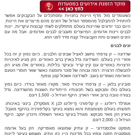
כשעומדים מול מדף היינות בחנויות ומסתכלים על הבקבוקים אפשר
להתחיל להתבלבל מהמספר הגדול של הזנים מהם מייצרים את היינות.
היום כבר יודעים שהיינות בעולם מתחלקים לשתי קבוצות עיקריות, יינות
לבנים ויינות אדומים, המיוצרים מענבים לבנים ואדומים. אבל מה עם
הזנים השונים ותת הקבוצות? קצת סדר לפני החג.
זנים לבנים
שרדונה – זן צרפתי נחשב לאציל שבזנים הלבנים.. כיום נפוץ זן זה בכל
אזורי היין בעולם. השרדונה גדל בארץ ברוב האזורים. הזן מגיע לאיכויות
הרצויות באזורים עם קיץ קריר ובעיקר בלילות. באזורים אלו מגיע הזן
להבשלה הרצויה: רמה גבוהה של סוכר וחומצה כאשר שאר חומרי הטעם
והארומה נשמרים בענב. לשרדונה אשכול קטן וצפוף.
סוביניון בלאן – זן צרפתי איכותי מאד. מקורו מאזור בורדו. כיום נפוץ
בעולם כולו ומבוקש בשל תכונותיו הייחודיות השונות מהשרדונה. גדל
בצורה טובה ברוב אזורי הארץ. היקף הגידול כ- 1,500 דונם.
אמרלד ריזלינג – זן קליפורני (ריזלינג לבן X מוסקדל). בינוני באיכותו.
תפוצתו בעולם מצומצמת והוא נמצא בעיקר בקליפורניה בהיקף מוגבל.
בארץ הזן מאד מבוקש. מגודל בעיקר באזור השפלה וזיכרון יעקב. היקף
הגידול כ- 2,000 דונם.
מוסקט אלכסנדרוני – זן עתיק שמוצאו מאפריקה. הזן בעל ארומה
מוסקטית חזקה ונפוץ בכל מדינות היין כזן וותיק. משמש בעיקר ליינות