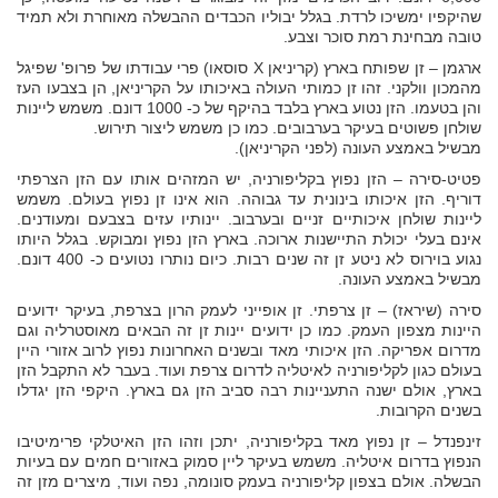
שהיקפיו ימשיכו לרדת. בגלל יבוליו הכבדים ההבשלה מאוחרת ולא תמיד
טובה מבחינת רמת סוכר וצבע.
ארגמן – זן שפותח בארץ (קריניאן X סוסאו) פרי עבודתו של פרופ' שפיגל
מהמכון וולקני. זהו זן כמותי העולה באיכותו על הקריניאן, הן בצבעו העז
והן בטעמו. הזן נטוע בארץ בלבד בהיקף של כ- 1000 דונם. משמש ליינות
שולחן פשוטים בעיקר בערבובים. כמו כן משמש ליצור תירוש.
מבשיל באמצע העונה (לפני הקריניאן).
פטיט-סירה – הזן נפוץ בקליפורניה, יש המזהים אותו עם הזן הצרפתי
דוריף. הזן איכותו בינונית עד גבוהה. הוא אינו זן נפוץ בעולם. משמש
ליינות שולחן איכותיים זניים ובערבוב. יינותיו עזים בצבעם ומעודנים.
אינם בעלי יכולת התיישנות ארוכה. בארץ הזן נפוץ ומבוקש. בגלל היותו
נגוע בוירוס לא ניטע זן זה שנים רבות. כיום נותרו נטועים כ- 400 דונם.
מבשיל באמצע העונה.
סירה (שיראז) – זן צרפתי. זן אופייני לעמק הרון בצרפת, בעיקר ידועים
היינות מצפון העמק. כמו כן ידועים יינות זן זה הבאים מאוסטרליה וגם
מדרום אפריקה. הזן איכותי מאד ובשנים האחרונות נפוץ לרוב אזורי היין
בעולם כגון לקליפורניה לאיטליה לדרום צרפת ועוד. בעבר לא התקבל הזן
בארץ, אולם ישנה התעניינות רבה סביב הזן גם בארץ. היקפי הזן יגדלו
בשנים הקרובות.
זינפנדל – זן נפוץ מאד בקליפורניה, יתכן וזהו הזן האיטלקי פרימיטיבו
הנפוץ בדרום איטליה. משמש בעיקר ליין סמוק באזורים חמים עם בעיות
הבשלה. אולם בצפון קליפורניה בעמק סונומה, נפה ועוד, מיצרים מזן זה