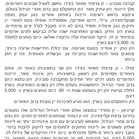
קברנה סובניון – זן צרפתי מאזור בורדו. נחשב לאציל שבזנים האדומים,
מלך היינות. הזן עתיק מאד. הזן התאקלם טוב ברוב אזורי הגידול בעולם,
ונימצא בראש רשימת היינות באותם אזורים כגון עמק נאפה
שבקליפורניה, צ'ילי, דרום אפריקה, אוסטרליה ואפילו נכנס לאזורי יין
ותיקים כגון איטליה ספרד בהם לא היה מקובל לגדל זנים צרפתיים.
בארץ הזן וותיק. בשנים האחרונות ישנה עליה בביקוש לזנים אדומים
ובמיוחד זן זה. היקף הנטיעות עלה והיקפיו שולשו. כיום נטועים למעלה
מ- 5,000 דונם בארץ.
הזן נותן יין אופייני בטעם וארומה, עם יכולת התיישנות ארוכה ביותר,
מתאים מאד להתיישנות בחביות עץ. הבשלתו מאוחרת. זהו זן חזק
ביותר.
מרלו – זן צרפתי מאזור בורדו. הזן שני בחשיבותו באזור זה, אולם
באזורים מסוימים הזן ראשון בחשיבותו. הזן איכותי מאד, היינות
המיוצרים ממנו רכים יותר ועדינים מהקברנה סוביניון. הזן נמצא כיום
ברוב אזורי הגידול, התפשטותו בעולם חלה רק בשנים האחרונות. בארץ
החלה נטיעת הזן רק באמצע שנות ה- 80. כיום נטועים בארץ כ- 5,000
דונם.
הזן התאקלם טוב בארץ. הוא מגיע לאיכויות יין טובות ברוב האזורים.
קריניאן – זן ספרדי במוצאו אולם אזורי הגידול הגדולים שלו נמצאים
בדרום צרפת וקליפורניה. זהו זן כמותי שמתאים לאזורים חמים. הזן נפוץ
ברוב אזורי הגידול, ומשמש לערבובים עם זנים איכותיים יותר או ליינות
שולחן פשוטים או ליינות מתוקים ולפעמים אף לזיקוק להכנת ברנדי.
בעבר ניטע ביותר מ 50% מהכרמים. כיום ירדו ההיקפים של גידולו לכ-
6,000 דונם. רוב הכרמים מזן זה מבוגרים וישנה נטיעה מועטה, כך