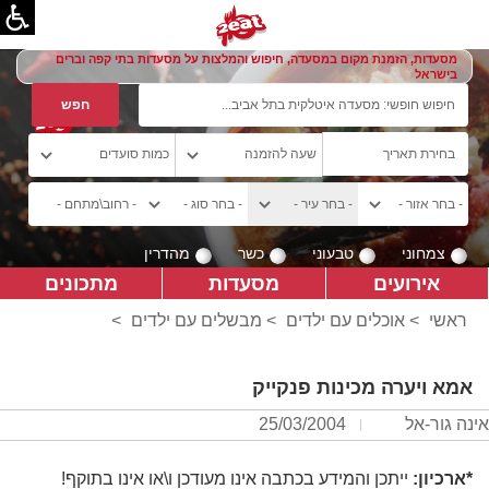
מסעדות, הזמנת מקום במסעדה, חיפוש והמלצות על מסעדות בתי קפה וברים
בישראל
צמחוני
טבעוני
כשר
מהדרין
אירועים
מסעדות
מתכונים
ראשי
>
אוכלים עם ילדים
>
מבשלים עם ילדים
>
אמא ויערה מכינות פנקייק
אינה גור-אל
25/03/2004
*ארכיון:
ייתכן והמידע בכתבה אינו מעודכן ו\או אינו בתוקף!