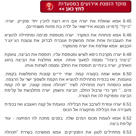
6:45 אמא שואלת את יערה אם היא רוצה להכין יחד פנקייק. יערה:
''כיין!!'' (דמיינו מבטא אידישאי על ילדה בת פחות משנתיים).
6:46 אמא פותחת את המקרר. יערה מטפסת פנימה ומתחילה להוציא
את העגבניות אחת אחת מהשקית ועוברת לבדוק את צנצנת הג´ינג´ר
הכבוש. אמא שולפת את יערה מהמקרר.
6:48 יערה מקרבת כיסא לשיש ומטפסת עליו, תופסת את הביצה, צועקת
''ביצה! ביצה!'' ומנסה למעוך אותה. אמא מחלצת את הביצה ברגע
האחרון, יערה בינתיים תופסת את החלב ומנסה לשתות אותו.
6:50 אמא שמה בקערה קמח. שתי ידיים קטנות מתפלשות בקמח,
טועמות, ואז בכפית מתחילות להוציא את הקמח ולשפוך ישר על הרצפה.
אמא כהסחת דעת מתחילה לשיר ''חנהלה אופה קטנה, יש לה קמח
מים...'' תוך כדי ערבול החלב, הביצה והשמן. יערה מתלבשת על קליפת
הביצה ומפרקת לה את הצורה.
6:51 יערה עוזרת לערבב את הבלילה. טועמת על קצה האצבע ואז בכפית
מעבירה את הבלילה מהקערה אל הכוס.
6:52 אמא לוגמת מכוס המים שלה. בפנים מחכה לה הפתעה - עוד
קליפת ביצה.
6:53 מתחילים לטגן את הפנקייקים. אמא ממשיכה בשירת ''חנהלה