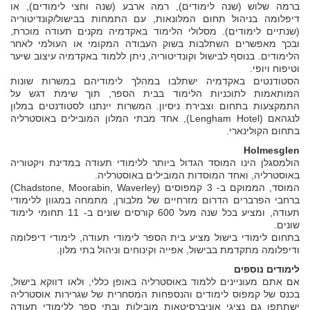
ברמה שלוש (שנה לימודים), רמה ארבע (שנה וחצי לימודים), או
דיפלומה בניהול תחום המלונאות, עם התמחות בבישול/קונדיטוריה
(שנתיים לימודים). מסלולי הלימוד באקדמיה מקנים תעודה מוכרת,
ובכך מאפשרים השתלבות בשוק העבודה המקומי או העולמי לאחר
הלימודים. בנוסף לבישול וקונדיטוריה, ניתן ללמוד באקדמיה עיצוב שיער
וטיפוח ויופי.
הסטודנטים באקדמיה ישתלבו במהלך לימודיהם במשרות שונות
המותאמות לתוכניות הלימוד בבית הספר, תוך שימת דגש על
התמקצעות בתחום וצבירת ניסיון. המשרות יינתנו לסטודנטים במלון
לנגהאם (Lengham Hotel), אחד מבתי המלון המובילים באוסטרליה
בתחום הקולינארי.
Holmesglen
הולמסגלן הינו המוסד הגדול ביותר ללימודי תעודה במדינת ויקטוריה
באוסטרליה, ואחד המוסדות המובילים באוסטרליה.
המוסד, הממוקם ב- 3 קמפוסים (Chadstone, Moorabin, Waverley)
ברחבי הפרברים הדרום מזרחיים של מלבורן, מתמחה במגוון ללימודי
תעודה, ומציע בכל שנה מעל 600 קורסים שונים ב- 11 תחומי לימוד
שונים.
בתחום לימודי בישול מציע בית הספר לימודי תעודה, לימודי דיפלומה
ודיפלומה מתקדמת בבישול, אפייה וקינוחים וניהול בתי מלון.
לימודים נוספים
אם אתם מעוניינים ללמוד באוסטרליה באופן כללי, ולאו דווקא בישול,
בכנס של קמפוס לימודים והנספחות המסחרית של שגרירות אוסטרליה
ישתתפו גם נציגי אוניברסיטאות מובילות ובתי ספר ללימודי תעודה