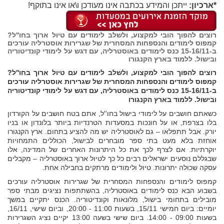
*ארכיון:
ייתכן והמידע בכתבה אינו מעודכן ו\או אינו בתוקף!
רוצים להפוך הובי למקצוע, ולשלב לימודים עם טיול ארוך בחו''ל?
קמפוס לימודים והנספחות המסחרית של שגרירות אוסטרליה עורכים
ב-15-16/11 כנס לימודים באוסטרליה, עם דגש על לימודי קונדיטוריה
ובישול. ללמוד בארץ הקנגורו
רוצים להפוך הובי למקצוע, ולשלב לימודים עם טיול ארוך בחו''ל?
קמפוס לימודים והנספחות המסחרית של שגרירות אוסטרליה עורכים
ב-15-16/11 כנס לימודים באוסטרליה, עם דגש על לימודי קונדיטוריה
ובישול. ללמוד בארץ הקנגורו
כשאתם חושבים על לימודי בישול בחו''ל, אתם בטח חושבים על הקורדון
בלו בצרפת, או על חונכות במסעדות הטרנדיות ביותר בלונדון או בניו
יורק. אבל תתפלאו – גם לאוסטרליה יש מה להציע בתחום. ארץ הקנגורו
אוחזת בלא מעט בתי ספר מובחרים לבישול, הכוללים התמחויות
יוקרתיות. אם לצרף לכך את כל היתרונות האחרים של המדינה, אלו
שבגללם נוסעים ישראלים רבים כל כך לטיול ארוך באוסטרליה – מקבלים
עסקה שכולה יתרונות. טיול ולימודים מרתקים בחבילה אחת.
קמפוס לימודים והנספחות המסחרית של שגרירות אוסטרליה עורכים
בשבוע הבא כנס לימודים באוסטרליה, בהשתתפות נציגים מבתי ספר
מובילים בתחומי בישול, מלונאות וקונדיטוריה. הכנס יתקיים במשך
יומיים: ביום חמישי 15/11, בשעות 11:00 - 20:00, וביום שישי, 16/11,
בשעות 09:00 - 14:00. ביום שישי בשעה 13:00 יקיים נציג השגרירות