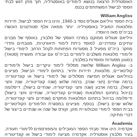
האוסטרלית הרצאה בנושא לימודים באוסטרליה, תוך מתן דגש לבתי
הספר לבישול המשתתפים בכנס.
William Angliss
בית הספר וויליאם אנגליס נוסד ב-1940, והינו בית הספר לבישול, תיירות
ומלונאות המוביל באוסטרליה. יותר ממאה אלף סטודנטים הוכשרו
בביה''ס מאז היווסדו.
וויליאם אנגליס ממוקם במרכז העסקי של מלבורן, באוסף של מבנים
עתיקים ומודרניים. למוסד כיתת לימוד תיאורטיות, מטבחים וחדרי
מחקר. ביה''ס מפעיל 3 מסעדות הפתוחות לקהל הרחב. לימודי בישול
ולימודי מלונאות משלבים לימודים בביה''ס עם עבודה מעשית (סטאז')
במגוון מסעדות ומוסדות במלבורן.
ב- William Angliss שלושה מסלולי לימוד עיקריים: בישול ולימודים
קולינאריים, מלונאות, תיירות ותיור. בתחום לימודי הבישול, מציעים
בוויליאם אנגליס חמישה מסלולים של לימודי בישול או קונדיטוריה:
ברמה שתיים (חצי שנה), ברמה שלוש (שנה קונדיטוריה, שנה וחצי
בישול), ברמה ארבע (שנה וחצי קונדיטוריה, שנתיים בישול), דיפלומה
בניהול בתחום המלונאות (שנתיים קונדיטוריה, שנתיים וחצי בישול)
ודיפלומה בניהול בתחום המלונאות מתקדם (שנתיים וחצי קונדיטוריה,
שלוש שנים בישול). בנוסף, מציעים במסגרת הלימודים הקולינאריים
בבית הספר לימודי טכנולוגיית מזון, וקורס של שנה או שנתיים בייצור של
דברי מתיקה.
Academia
אקדמיה הינו אחד מבתי הספר המובילים והמפורסמים ללימודי תעודה,
בעיר מלבורן אוסטרליה. אקדמיה מציעה לימודי בישול או קונדיטוריה