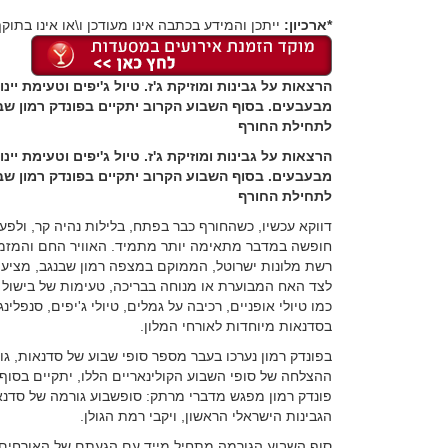
*ארכיון:
ייתכן והמידע בכתבה אינו מעודכן ו\או אינו בתוקף
הרצאות על גבינות ומוזיקת ג'ז. טיול ג'יפים וטעימת יינ
מבעבעים. בסוף השבוע הקרוב יתקיים בפונדק רמון שבנ
לתחילת החורף
הרצאות על גבינות ומוזיקת ג'ז. טיול ג'יפים וטעימת יינ
מבעבעים. בסוף השבוע הקרוב יתקיים בפונדק רמון שבנ
לתחילת החורף
דווקא עכשיו, כשהחורף כבר בפתח, בלילות נהיה קר, ולפעמ
חופשה במדבר מתאימה יותר מתמיד. האוויר החם והמזמין,
רשת מלונות ישרוטל, הממוקם במצפה רמון שבנגב, מציעי
לצד האח המבוערת או מנוחה בבריכה, טעימות של בישול ב
כמו טיולי אופניים, רכיבה על גמלים, טיולי ג'יפים, סנפל
בסדנאות מיוחדות לאורחי המלון.
בפונדק רמון נערכו בעבר מספר סופי שבוע של סדנאות, 
פונדק רמון מפגש מדברי מרתק: סופשבוע גורמה של סדנאות ג
הגבינות הישראלי הראשון, ויקבי רמת הגולן.
סוף השבוע הגורמה מתחיל מייד עם הגעתם של האורחים ל