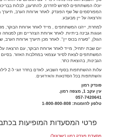
יוכלו המשתתפים לפרוש לחדרם, להתרענן, לבלות בבריכה,
המפורסמים של שף הפונדק. לאחר ארוחת הערב, תיערך בלוב
והרצאה על יין מבעבע.
למחרת, ייהנו המשתתפים , מייד לאחר ארוחת הבוקר, מטי
ועוגות גבינה ביתיות. לאחר ארוחת הצהריים וזנן למנוחה ו
הגולן, ''סערה בכוס יין''. לאחר מכן תיערך ארוחת הערב, 
יום שבת יתחיל, מייד לאחר ארוחת הבוקר, עם הרצאה על גבי
המשתתפים לצאת לסיור עצמאי במחלבות האזור. בסיום 
הגבינות, בהוצאת כתר.
והשתתפות בכל הסדנאות והאירועים.
פונדק רמון
עין עקב 1, מצפה רמון.
057-7420641
טלפון להזמנות: 1-800-800-808
פרטי המסעדות המופיעות בכתב
מסעדת פונדק רמון (ישרוטל)