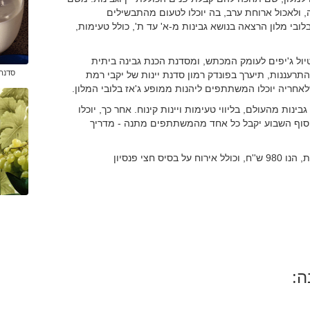
 ולאכול ארוחת ערב, בה יוכלו לטעום מהתבשילים
י מלון הרצאה בנושא גבינות מ-א' עד ת', כולל טעימות,
ול ג'יפים לעומק המכתש, ומסדנת הכנת גבינה ביתית
סדנה 
התרעננות, תיערך בפונדק רמון סדנת יינות של יקבי רמת
שלאחריה יוכלו המשתתפים ליהנות ממופע ג'אז בלובי המלון.
נות מהעולם, בליווי טעימות ויינות קינוח. אחר כך, יוכלו
סוף השבוע יקבל כל אחד מהמשתתפים מתנה - מדריך
עלות ההשתתפות בסוף השבוע, לאדם בחדר זוגי ל-2 לילות, הנו 980 ש''ח, וכולל אירוח על בסיס חצי פנסיון
ה: