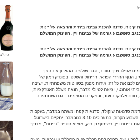
!
ות קינוח. סדנה להכנת גבינה ביתית והרצאה על יינות
גב סופשבוע גורמה של גבינות ויין. הפינוק המושלם
ות קינוח. סדנה להכנת גבינה ביתית והרצאה על יינות
גב סופשבוע גורמה של גבינות ויין. הפינוק המושלם
סופ"ש 
ים אפילו צריך סוודר, וכבר שולפים מהארון את הפוך –
 הנוף ההררי הפראי, הריחוק והשקט. בפונדק רמון של
ם לכם את כל זה: אירוח מפנק בסוויטות משפחתיות, ישיבה
יתי אותנטי, יציאה לטיולי מדבר, הנאה משלל האטרקציות,
ינג, חוות אלפקות ועוד, ובמקרים מסוימים – גם השתתפות
גודמת סדנאות שוקולד, סדנאות קפה ומשתה במדבר, בעקבות
ההצלחה של סופי השבוע הקולינאריים הללו, יתקיים בסוף השבוע הקרוב, בתאריכים 8-10 בנובמבר, יתקיים בישרוטל
בינות ויין, בשיתוף רן בוק, מוציא הספר ''גבינות'', מדריך
מלון, שם תחכה להם קבלת פנים הכוללת יין וגבינות. משם