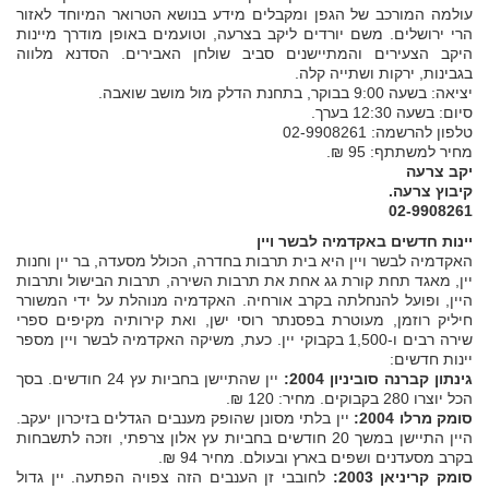
עולמה המורכב של הגפן ומקבלים מידע בנושא הטרואר המיוחד לאזור
הרי ירושלים. משם יורדים ליקב בצרעה, וטועמים באופן מודרך מיינות
היקב הצעירים והמתיישנים סביב שולחן האבירים. הסדנא מלווה
בגבינות, ירקות ושתייה קלה.
יציאה: בשעה 9:00 בבוקר, בתחנת הדלק מול מושב שואבה.
סיום: בשעה 12:30 בערך.
טלפון להרשמה: 02-9908261
מחיר למשתתף: 95 ₪.
יקב צרעה
קיבוץ צרעה.
02-9908261
יינות חדשים באקדמיה לבשר ויין
האקדמיה לבשר ויין היא בית תרבות בחדרה, הכולל מסעדה, בר יין וחנות
יין, מאגד תחת קורת גג אחת את תרבות השירה, תרבות הבישול ותרבות
היין, ופועל להנחלתה בקרב אורחיה. האקדמיה מנוהלת על ידי המשורר
חיליק רוזמן, מעוטרת בפסנתר רוסי ישן, ואת קירותיה מקיפים ספרי
שירה רבים ו-1,500 בקבוקי יין. כעת, משיקה האקדמיה לבשר ויין מספר
יינות חדשים:
גינתון קברנה סוביניון 2004:
יין שהתיישן בחביות עץ 24 חודשים. בסך
הכל יוצרו 280 בקבוקים. מחיר: 120 ₪.
סומק מרלו 2004:
יין בלתי מסונן שהופק מענבים הגדלים בזיכרון יעקב.
היין התיישן במשך 20 חודשים בחביות עץ אלון צרפתי, וזכה לתשבחות
בקרב מסעדנים ושפים בארץ ובעולם. מחיר 94 ₪.
סומק קריניאן 2003:
לחובבי זן הענבים הזה צפויה הפתעה. יין גדול