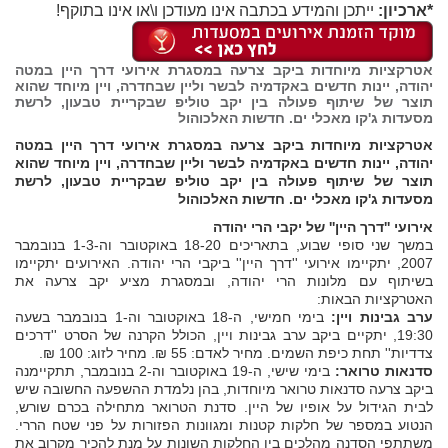
*ארכיון:
ייתכן והמידע בכתבה אינו מעודכן ו\או אינו בתוקף!
אטרקציות מיוחדות ביקב צרעה במסגרת אירועי דרך היין במטה
יהודה, יינות חדשים באקדמיה לבשר וליין שבחדרה, ויין מיוחד שהוא
תוצר של שיתוף פעולה בין יקב טוליפ שבקריית טבעון, לרשת
מסעדות ג'קו מאכלי ים. חדשות האלכוהול
אטרקציות מיוחדות ביקב צרעה במסגרת אירועי דרך היין במטה
יהודה, יינות חדשים באקדמיה לבשר וליין שבחדרה, ויין מיוחד שהוא
תוצר של שיתוף פעולה בין יקב טוליפ שבקריית טבעון, לרשת
מסעדות ג'קו מאכלי ים. חדשות האלכוהול
אירועי ''דרך היין'' של יקבי הרי יהודה
במשך שני סופי שבוע, בתאריכים 18-20 באוקטובר וה-1-3 בנובמבר
2007, יתקיימו אירועי ''דרך היין'' ביקבי הרי יהודה. האירועים יתקיימו
בשיתוף עם מלונות הרי יהודה, ובמסגרת מציע יקב צרעה את
האטרקציות הבאות:
ערב גבינות ויין:
בימי חמישי, ה-18 באוקטובר וה-1 בנובמבר בשעה
19:30, יתקיים ביקב ערב גבינות ויין, הכולל הקרנה של הסרט ''דרכים
צדדיות'' תחת כיפת השמים. מחיר לאדם: 55 ₪. מחיר לזוג: 100 ₪.
סדנאות טרואר:
בימי שישי, ה-19 באוקטובר וה-2 בנובמבר, תתקיימנה
ביקב צרעה סדנאות טרואר מיוחדות, בהן נלמדת ההשפעה החשובה שיש
לבית הגידול על אופיו של היין. סדנת הטרואר מתחילה בכרם שורש,
הנטוע במספר של חלקות קטנות ומגוונות הפזורות על פני שטח הררי.
משתתפי הסדנה מהלכים בין החלקות השונות על מנת להכיר מקרוב את