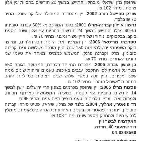
שהופק מזן ישראלי מובהק, והתיישן במשך 20 חודשים בחביות עץ אלון
צרפתי. מחיר 102 ₪.
שורק ספיישל רזרב 2002:
יין מהסדרה המובילה של יקב שורק. מחיר
70 ₪ בלבד.
נחשון איילון קברנה-מרלו 2001:
בלנד המורכב מ- 60% קברנה סוביניון
ו-40% מרלו. התיישן במשך 24 חודשים בחביות עץ אלון ושנה נוספת
ביקב, בבקבוקים. ניחוחו של היין עשיר ומענג. מחיר 70 ₪.
טפרברג מריטאז' 2006:
יין המזכיר את היינות הבורדולזיים, ומיוצר
ביקב משפחתי ירושלמי מזה 150 שנה. היין מורכב משלושה זנים: קברנה
סוביניון, מרלו וקברנה פרנק, המשמש כממיס ומאחד את טעמי שני
הזנים האחרים. מחיר 70 ₪.
בן שושן עבדת 2005:
מהכרם המיוחד בעבדת, הממוקם בגובה 550
מטר על אדמת לס, התקבלו ענבים באיכות, טעמים וריחות שונים ממה
שאנו מכירים. היין זכה במשך שלוש שנים רצופות במדליית הזהב
בתחרות ''אשכול הזהב''. מחיר 102 ₪.
פסגות מרלו 2005:
יין שהופק מכרמים בצפון הרי ירושלים, יושן למשך
14 חודשים בחביות עץ קטנות, במערה המשמשת כמרתף חביות,
ולמרות זאת - עדיין ניכרים בו טעמים פירותיים עזים. מחיר 95 ₪.
רד פואטרי, ארליך, 2004:
בלנד של מרלו, שיראז, פטיט סירה וקברנה
סוביניון. יינות רד פואטרי זכו בשנים האחרונות להכרה בינלאומית. מומלץ
לרכוש היום ולהחזיק מספר שנים. מחיר 103 ₪.
האקדמיה לבשר ויין
דוד שמעוני 40, חדרה.
04-6248566