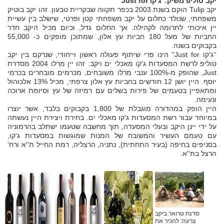
יקב טוליפ משיק:''ג'קו Just for''
יקב Tulip הוקם בשנת 2003 בכפר תקווה שבקריית טבעון. זהו יקב בוטיק
משפחתי, שנולד כחלום על יקב משפחתי קטן ופרטי, שישלב בין עשיית
יין איכותי לתרומה לקהילה. אך החלום גדל, וכיום מכיל היקב חדר
החביות של מעל 180 חביות עץ אלון, שמתוכן מופקים כ- 55,000
בקבוקים בשנה.
''ג'קו Just for'' הינו פרי שיתוף פעולה ראשון וייחודי, שנרקם בין יקב
טוליפ לרשת המסעדות ג'קו מאכלי ים ויקב. זהו יין מרלו 2004 מסדרת
Just, שהופק מ-100% ענבי מרלו משובחים, מכרמים מובחרים בכרמי
יוסף. היין יושן 12 חודשים בחביות עץ אלון צרפתי, מכיל 13% אלכוהול
ומתאפיין בטעמים של פירות בשלים עם רמיזה של עץ וסיומת ארוכה
ונעימה.
היין הופק במהדורה מוגבלת של 1,800 בקבוקים בלבד, אשר יוצרו
במיוחד עבור רשת המסעדות ג'קו מאכלי ים. בחירת ויצירת היין נעשתה
על ידי יינן היקב ובעלי המסעדה, תוך מחשבה שטעמו ישתלב בהרמוניה
עם טעמם העשיר והמשובח של המנות שמוגשות במסעדות ג'קו,
בסניפים בחיפה (בעיר התחתית), נתניה, הרצליה, רמת החייל ת''א ורח'
הרצל בת''א.
סדנת טרואר ביקב
צרעה: להכיר את