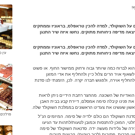
!
ם על השוקולד, למדה להכין טראפלס, בראוניז וממתקים
אה מדיפה ניחוחות מתוקים. נחשו איזה שיר התנגן
ם על השוקולד, למדה להכין טראפלס, בראוניז וממתקים
אה מדיפה ניחוחות מתוקים. נחשו איזה שיר התנגן
עין 
הוא לברוח כמה שיותר גבוה ורחוק ממישור החוף. או פשוט
 לשאוף אויר הרים צלול כיין ולהחליף את אדי המזגן
להחליף אוירה, ולפגוש חברה יקרה. לכן, הזמנתי לנו סדנת
הואדיות של השכונה. מהחצר רחבת הידיים ניתן לראות
 את פנינו קיבלה סימה אמסלם, דיירת קבע בבית האבן
שון שעשינו את צעדינו הראשונים בממלכת השוקולד שלה.
פרלינים,
נת השוקולד הם כולם ילדיה של סימה. המיזמים הנ''ל
חלטי, המוכן להתנסות וכמובן לטעות/לתהות עד הגיעו
ירה של גלידות מעשה ידה. סדנאות השוקולד של סימה
י חברות, מסיבות (לרוב רווקות), קבוצות תיירים