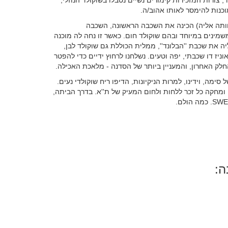
ורות המזכירות קימורים נשיים נטבלו בשוקולד הנוזלי,
וכנות להימסר לאותו אהוב/ה.
צוותה אליה) הכינה את השכבה הראשונה, השכבה
שמינים במיוחד ובהם שוקולד חום. כאשר זו נחה לה מוכנה
ה את שכבת ''הבלונד'', ממלית הכוללת גם שוקולד לבן,
יז דו שכבתי, יפה וטעים. נשלחנו לרחוץ ידיים כדי להפטר
לק האחרון, והמעניין ביותר של הסדנה - מלאכת האכילה.
ימה, וידינו, למרות הניקיונות, הדיפו ריח שוקולדי נעים.
ומחקה כל זכר ללחות ולחום המעיק של ת''א. בדרך הביתה,
ה: