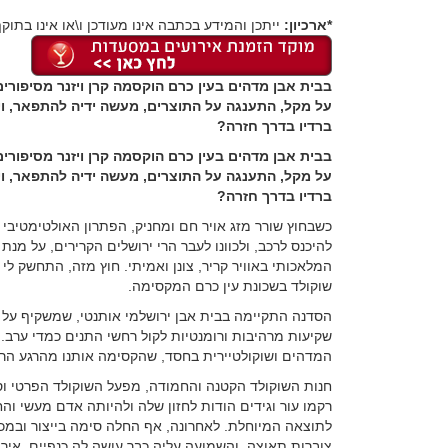
*ארכיון:
ייתכן והמידע בכתבה אינו מעודכן ו\או אינו בתוקף
בבית אבן מדהים בעין כרם הוקסמה קרן ויזנר מסיפורי
על מקל, התענגה על התוצרים, מעשה ידיה להתפאר, ויצ
ברדיו בדרך חזרה?
בבית אבן מדהים בעין כרם הוקסמה קרן ויזנר מסיפורי
על מקל, התענגה על התוצרים, מעשה ידיה להתפאר, ויצ
ברדיו בדרך חזרה?
כשבחוץ שורר מזג אויר חם ומחניק, הפתרון האולטימטיבי 
להיכנס לרכב, ולכוונו לעבר הרי ירושלים הקרירים, על מנת
המלאכותי באוויר קריר, צונן ואמיתי. חוץ מזה, התחשק לי 
שוקולד בשכונת עין כרם המקסימה.
הסדנה התקיימה בבית אבן ירושלמי אותנטי, שמשקיף על 
שקיעות מרהיבות ורומנטיות לקול רחשי התנים כמדי ערב.
המדהים ושוקולטיירית בחסד, שהקסימה אותנו מהרגע הרא
חנות השוקולד הקטנה והחמודה, מפעל השוקולד הפרטי וסד
רקמו עור וגידים הודות לחזון שלה ולהיותה אדם מעשי וה
לתוצאה המיוחלת. לאחרונה, אף החלה סימה בייצור ובמכ
צוברות תאוצה, והשמועה עליה כבר עושה לה כנפיים. אירוע