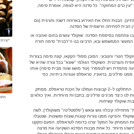
ין כרם המתוקה''. כל סדנה היא לגופה, אומרת סימה,
יע). הבנות החלו את האירוע בארוחה דשנה וחגיגית (גם
לין הבית לפתיחה הרשמית של הסדנה.
 בו ונחתמה בסיסמת הסדנה: שוקולד עושים בחום ואהבה או
"יצירת 
המעשי הממשמש ובא, הרביצו בנו ה''רבנית'' סימה תורה
קולד הטרי והטבעי, המוכן מפולי הקקאו, קונה סימה בצורות
ית והצרכנית. השוקולד הגולמי ''שונא'' בכל צורה שהיא של
נועה מתמדת ויש לטמפרר (עוד מושג שווה מבית סימה) אותו
ממנו פרלינים, בראוניז, טראפלס ועוגיות ביתיות, כפי
תם ונשלם החלק העיוני ועברנו לשלב האקטיבי וה''מלכלך''. התחלקנו ל–2 קבוצות ועמלנו על הכנת טראפלס, ממתק
הספיקה להראות לנו כיצד מכינים פרלינים, בתבניות מיוחדות, ואיך כולאים
התוצ
ת'' מתחילה קיבלה גוש גנאש (''פלסטלינה'' משוקולד), לשה
קולד והפיקה ממנו צורות קטנות,שונות ומשונות, שנטבלו
 את הממתק על המקל יצרנו בדומה לטראפלס, הפעם נזקקנו
מישהו מיוחד. כל אחת מבנות הסדנא השקיעה את מרצה