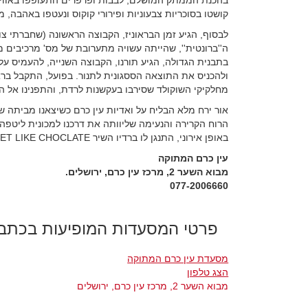
בהכנת הממתק המושלם, לבבות ופרפרים התעופפו באוויר, צ
קושטו בסוכריות צבעוניות ופירורי קוקוס ונעטפו באהבה, מ
לבסוף, הגיע זמן הבראוניז, הקבוצה הראשונה (שחברתי 
ה''ברונטית'', שהייתה עשויה מתערובת של מס' מרכיבים מ
בתבנית הגדולה, הגיע תורנו, הקבוצה השנייה, להעמיס עלי
ולהכניס את התוצאה הססגונית לתנור. בפועל, התקבל בראונ
מחלקיקי השוקולד שסירבו בעקשנות לרדת, והתפנינו אל הח
אור ירח מלא הבליח על ואדיות עין כרם כשיצאנו מביתה של ס
הרוח הקרירה והנעימה שליוותה את דרכנו למכונית ליטפה 
באופן אירוני, התנגן לו ברדיו השיר SWEET LIKE CHOCLATE. כמה הולם.
עין כרם המתוקה
מבוא השער 2, מרכז עין כרם, ירושלים.
077-2006660
פרטי המסעדות המופיעות בכתב
מסעדת עין כרם המתוקה
הצג טלפון
מבוא השער 2, מרכז עין כרם, ירושלים