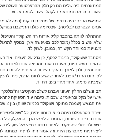
המתארחים בירושלים הם רק חלק מהרפרטואר העולה של ''ע
האווירה זורמת ומותאמת לקהל היעד ולסוג האירוע.
המפגש הנוכחי היה בסימן של מסיבת רווקות (כמה לא מפת
אנחנו הצטרפנו לבליסה), שבסיומה כולנו התייצבנו בטרק
ההתחלה לוותה בהסבר קליל אודות רזי השוקולד והטיפול
שלא עושים בכלל (מוכר לכם מאיפשהוא?). בנוסף לתרגול 
מעניינת במיוחד הקשורה, כמובן, לשוקולד.
מסתבר ששוקולד, בניגוד לכסף, כן גדל על העצים. את השו
וכמויות תעשיתיות, מעבדת אותו ומביאה אותו לצורתו הסופ
חום ומים, ולכן לאורך תהליך העיבוד הוא חייב להיות בת
לפי חום החדר/גופנו. לאחר שהגיע לחום הרצוי, ניתן להכין 
שמכינה סימה, אחד אחד בעבודת יד.
אישי על מקל ובראוניז 2 שכבות. סימה עוד 
את הגנאש (שמנת מתוקה ושוקולד בכמות שווה) בין 2 שכבות שוקולד קשיחות.
יצירת הטראפלס היתה כייפית וחווייתית, כל ''שוקוליטיירי
אותו בידיים חשופות, התמכרה למגע הרך והחלקלק של השו
בשוקולד נוזלי שהתקרר ולאחריו כוסו במצע של שוקולית.
ליצירתיות מתפרצת היות וזה אמור היה להינתן כמתנה ל