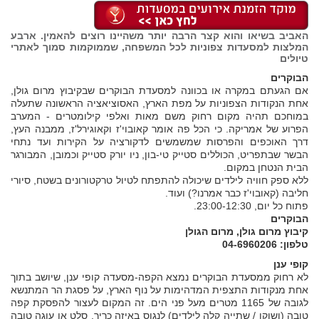
האביב בשיאו והוא קצר הרבה יותר משהיינו רוצים להאמין. ארבע
המלצות למסעדות צפוניות לכל המשפחה, שממוקמות סמוך לאתרי
טיולים
הבוקרים
אם הגעתם במקרה או בכוונה למסעדת הבוקרים שבקיבוץ מרום גולן,
אחת הנקודות הצפוניות על מפת הארץ, האסוציאציה הראשונה שתעלה
במוחכם תהיה מקום רחוק משם מאות ואלפי קילומטרים - המערב
הפרוע של אמריקה. כי הכל פה אומר קאובוי'ז וקאוגירל'ז, ממבנה העץ,
דרך האוכפים והפרסות שמשמשים לדקורציה על הקירות ועד נתחי
הבשר שבתפריט, הכוללים סטייק טי-בון, ניו יורק סטייק וכמובן, המבורגר
הבית הנטחן במקום.
ללא ספק חוויה לילדים שיכולה להתפתח לטיול טרקטורונים בשטח, סיורי
חליבה (קאובוי'ז כבר אמרנו?) ועוד.
פתוח כל יום, 23:00-12:30.
הבוקרים
קיבוץ מרום גולן, מרום הגולן
טלפון: 04-6960206
קופי ענן
לא רחוק ממסעדת הבוקרים נמצא הקפה-מסעדה קופי ענן, שיושב בתוך
אחת מנקודות התצפית המדהימות על נוף הארץ, על פסגת הר המתנשא
לגובה של 1165 מטרים מעל פני הים. זה המקום לעצור להפסקת קפה
טובה (ושוקו / שתייה קלה לילדים) לנגוס באיזה כריך, סלט או עוגה טובה