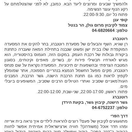
ולהמשיך שבעים ומרוצים ליעד הבא. כמובן, לא לפני שהצטלמתם על
רקע הנוף עוצר הנשימה.
פתוח כל יום, 22:00-9:30.
קופי ענן
צמוד לקיבוץ מרום גולן, הר בנטל
טלפון: 04-6820664
רוטנברג
רן שגיא, השף והבעלים של מסעדת רוטנברג, בחר להקים את המסעדה
המוקפדת שלו בבית ישן ופשוט שנבנה בתחילת המאה שעברה כתחנת
ביקורת גבולות של רכבת העמק. במקום הזה, העמוס בהיסטוריה, הוא
מגיש לאורחיו תבשילי פירות ים, בשרים, מאפים וקינוחים, בסגנון
המטבח הצרפתי ובהשפעות ים תיכוניות. המסעדה נקראת על שם פנחס
רוטנברג, מקים מפעל החשמל הנמצא בנהריים הסמוכה, אתר שמומלץ
לקפוץ לראות כמו גם תחנת הרכבת הישנה, גשר הרכבת, המבנים
העות'מאניים שסביב ואתרי הטיולים הרבים שסביב, המשופעים ביובלי
מים.
פתוח: ראשון, 22:00-17:00, שני-שבת, 22:00-12:00.
רוטנברג
גשר הישנה, קיבוץ גשר, בקעת הירדן
טלפון: 04-6752237
דרך הפרי
מתגעגעים לקיבוץ של פעם? רוצים להראות לילדים איך נראה בית אריזה
ומהו חדר אוכל (משודרג)? חוויה ארצישראלית אמיתית אפשר לחוות
בביקור ב''דרך הפרי'', ביקור שמשלב סיור בבית האריזה הגדול בארץ