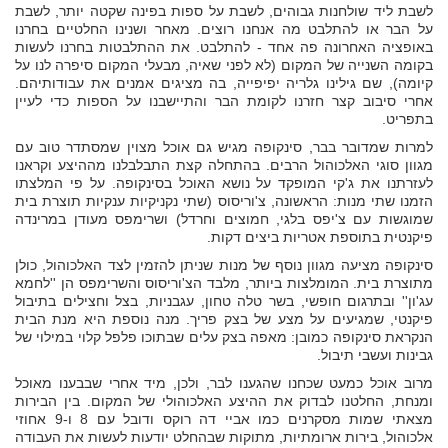
לשבת ליד שולחנות גבוהים, לשבת על ספות בפינה שקטה יותר, לשבת
על הבר או להתלבט מה אנחנו רוצים. מאחר ושנינו החלטיים בחרנו
באופציה האחרונה פה אחד - להתלבט. את ההתלבטות בחרנו לעשות
בקומה השנייה של המקום (לא לפני שאיה, מבעלי המקום סיפרה לנו על
קיומה), שם גילינו גלריה יפיפייה, בה מציגים אמנים את עבודותיהם.
אחרי סיבוב קצר חזרנו לקומת הבר והתיישבנו על הספות כדי לעיין
בתפריט.
למרות שמדובר בבר, סינקופה מגיש גם אוכל מצוין שמסתדר טוב עם
מגוון סוגי האלכוהול הרבים. בהתחלה קצת התבלבלנו מההיצע וקראנו
לעזרתנו את ג'קי המופקד על נושא האוכל בסינקופה. על פי המלצתו
הזמנו שתי מנות: הראשונה, צ'וריסוס (שתי נקניקיות ענקיות תוצרת בית
שמוגשות עם צ'יפס בלגי, חמוצים וחרדל) ושרימפס מעודן במרינדה
פיקנטית בתוספת אטריות ביצים דקות.
סינקופה מציעה מגוון נוסף של מנות שניתן להזמין לצד האלכוהול, כולן
מתוצרת בית. המומלצות ביותר, מלבד הצ'וריסוס והשרימפס הן ''לחמא
עג'ון'' ובתרגום חופשי, בשר טלה טחון, עגבניות, בצל וחצילים בתיבול
פיקנטי, שמגיעים על מצע של בצק פריך. מנה נוספת היא מנת הבית
הנקראת סינקופה כמובן: מאפה בצק עלים שבתוכו פלפל קלוי במילוי של
גבינות ועשבי תיבול.
מרוב אוכל כמעט שכחנו שהגענו לבר, ולכן, מיד אחרי שבבענו מאוכל
ומנחת, החלטנו לבדוק את ההיצע האלכוהולי של המקום. בין הבירות
מצאתי שמות מסקרנים כמו אביי דה רוקס ודובל עם 8 ו-9 אחוזי
אלכוהול, בירות ארומתיות, מתוקות שבהחלט יודעות לעשות את העבודה