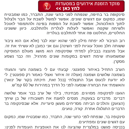
סינקופה בר בחיפה, שנפתח לפני כחצי שנה, התברר, כמו שמבטיח
שמו, כמקום עם דגשים שונים. אפשר למשל לשבת על הבר ולצלול
לתוך האלכוהול, אפשר לשבת על הספות בפינה ולהתמסר לאוכל
ולשיחה שקטה ואפשר לעלות לגלריה ולהתלבט. כיוון ששנינו
החלטיים, החלטנו פה אחד להתלבט בגלריה
רוב הציבור לא יפתח מילון לפני שהוא יוצא לבר (אלא אם הוא ציבור
ששותה חלב ואוכל עוגיות לפני השינה) וגם אני כמובן לא עשיתי את זה.
אבל מהצצה בבבילון למדתי שסינקופה הוא מושג מעולם המוסיקה
שמשמעותו שימת דגשים במקומות שונים מהרגיל, וזה כבר נשמע
מסקרן.
הערב התחיל באיחור ספונטני. קבעתי עם לי בשמונה וחצי והגעתי
בשמונה שלושים ושמונה (אצלה זה איחור ואצלי כאמור רק ספונטני). לי
לא יודעת לכעוס אבל התנצלתי (בכל זאת, חיכתה בקור של ינואר)
והאשמתי את הבחורה שנסעה לפני כל הדרך במהירות של 60 קמ''ש.
הגענו לסינקופה מסויגים. מבחינתי, בילוי של ערב בבר אומר שלושה
דברים: מדברים בצעקות, מנסים לפענח את תשובותיו של בן שיחך
(הצועק) והולכים הביתה מסריחים מעשן סיגריות. אלא שבסינקופה בר
הדברים התגלגלו אחרת. קורה, טועים.
סינקופה בר, שנפתח לפני כחצי שנה, התברר, כמו שמבטיח שמו, כמקום
עם דגשים שונים ומפתיעים.
בכניסה פגשנו במלצרית שהציגה לנו את האופציות העומדות לפנינו: