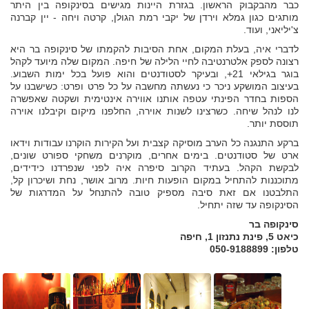
כבר מהבקבוק הראשון. בגזרת היינות מגישים בסינקופה בין היתר
מותגים כגון גמלא וירדן של יקבי רמת הגולן, קרטה ויחה - יין קברנה
צ'יליאני, ועוד.
לדברי איה, בעלת המקום, אחת הסיבות להקמתו של סינקופה בר היא
רצונה לספק אלטרנטיבה לחיי הלילה של חיפה. המקום שלה מיועד לקהל
בוגר בגילאי 21+, ובעיקר לסטודנטים והוא פועל בכל ימות השבוע.
בעיצוב המושקע ניכר כי נעשתה מחשבה על כל פרט ופרט: כשישבנו על
הספות בחדר הפינתי עטפה אותנו אווירה אינטימית ושקטה שאפשרה
לנו לנהל שיחה. כשרצינו לשנות אוירה, החלפנו מיקום וקיבלנו אוירה
תוססת יותר.
ברקע התנגנה כל הערב מוסיקה קצבית ועל הקירות הוקרנו עבודות וידאו
ארט של סטודנטים. בימים אחרים, מוקרנים משחקי ספורט שונים,
לבקשת הקהל. בעתיד הקרוב סיפרה איה לפני שנפרדנו כידידים,
מתוכננות להתחיל במקום הופעות חיות. מרוב אושר, נחת ושיכרון קל,
התלבטנו אם זאת סיבה מספיק טובה להתנחל על המדרגות של
הסינקופה עד שזה יתחיל.
סינקופה בר
כיאט 5, פינת נתנזון 1, חיפה
טלפון: 050-9188899