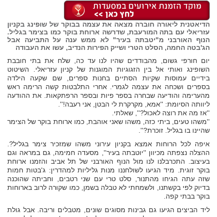
הדיאטנית ליאורה חוברה מצאה את עצמה בבוקר של שופינג בקניון
עזריאלי עם בתה המורעבת, שדרשה ארוחת בוקר כמו בצימר בגליל.
הנוף האורבני מ"יטבתה בעיר" לא ממש ענה על התביעה אבל
הג'בטה החמה, הסלט הטרי ושייק הפירות הנדיב, עשו את העבודה
יום חורפי גשום, מהבודדים שהיו לנו עד כה, שלח את בתי חובבת
השופינג ואותי אל בין הזגוגיות המוגנות של קניון עזריאלי. השיטוט
בידיים עמוסות שקיות הסתיים בחנות ספרים, שם שקעה הילדה
בספרים ושכחה את עצמה לגמרי. אחרי התלבטות קשה הרימה ראש
מהערימה והודיעה שבחרה בספר פיות ובספר הרפתקאות. את ההודעה
ליוותה הסיומת: ''אמא, מקרקרת לי הבטן, אני רעבה!''.
''אז מה את רוצה לאכול?'', שאלתי.
''משהו טעים, ביתי כזה, משהו שאני אוהבת, כמו ארוחת בוקר של הצימר
שהיינו בו בגליל. זוכרת?''.
איפה לכל הרוחות אמצא בקניון עירוני משהו שמזכיר צימר בגליל?.
ההצלה נצפתה מכיוון ''יוטבתה בעיר'', מסעדה חמימה, גם במראה וגם
בעיצוב. התכרבלנו לנו מול הנוף האורבני של תל אביב והזמנו ארוחת
בוקר זוגית. מיד הגיעו לשולחננו מנות גליליות למהדרין: ג'בטות חמות
שזה עתה הגיחו מהתנור, סלט טרי עם שני רטבים, וחביתה שהוכנה
בדיוק לפי בקשתנו, ולשמחתי לא טבלה בשמן, כמו שקורה לרוב בארוחות
בוקר בבתי קפה.
ליד הביצים הגיעו גם גבינות מסוגים שונים, מטבלים וריבה. אבל גולת