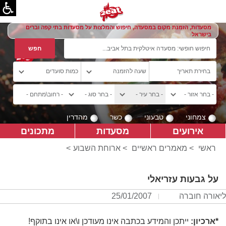
מסעדות, הזמנת מקום במסעדה, חיפוש והמלצות על מסעדות בתי קפה וברים
בישראל
צמחוני
טבעוני
כשר
מהדרין
אירועים
מסעדות
מתכונים
ראשי
>
מאמרים ראשיים
>
ארוחת השבוע
>
על גבעות עזריאלי
ליאורה חוברה
25/01/2007
*ארכיון:
ייתכן והמידע בכתבה אינו מעודכן ו\או אינו בתוקף!