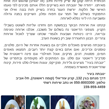
הכותרת היתה קנקן של שייק פירות וחלב (או יוגורט) שהוגש לכל אחת
מאיתנו. ייחודה של יוטבתה הוא בשייקים הללו אותם מכינים לפי טעמו
האישי של הלקוח. יורשת העצר בחרה בשייק תות בננה ואילו אני
התפנקתי בשילוב של תמר עם תפוח ומלון. השייקים במנה גדולה
ומשביעה היו ליווי נפלא לארוחה.
קינחנו את ארוחת הבוקר בבמשקה חם וחזרנו עליזות לשוטט בשבילי
הקניון. מצפוני הדיאטני נח בשלום על משכבו, אכלנו ארוחה טעימה
ובריאה, היינו נינוחות ושבעות ולגמרי שכחנו שצריך לאכול ארוחת
צהריים. הבטן התעוררה שוב רק בשעות הערב.
ביוטבתה מגישים מאכלים חלביים גם בשעות אחרות של היום, סלטים,
טוסטים וכריכים, ואם אתם באים קצת יותר רעבים, תמצאו מאפים
חמים, פסטות, דגים, מרקים, אוכל תאילנדי וגם פינה דיאטטית של
סנדביץ' דיאטטי עם סלט. גם המתוקים לא מקופחים ובתפריט של
''יטבתה בעיר'' מציעים גלידות, פנקייקס, עוגות ואפילו סלט פירות, קינוח
שהדיאטנית מאשרת בשמחה.
יטבתה בעיר
דרך מנחם בגין 132, קניון עזריאלי (קומה ראשונה), תל-אביב
טלפון: 050-8003300 או נתב שיחות רשתי
159-959-4459