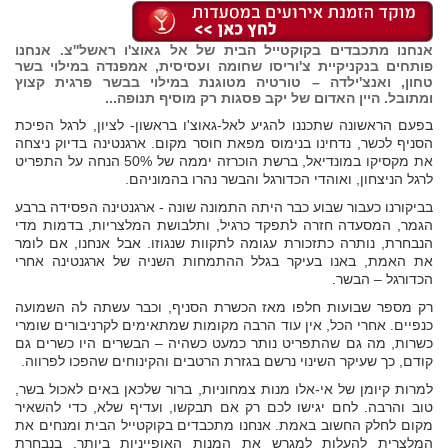
אנחנו מתכבדים בקוקטייל הבית של אל גאוצ'ו ראשל''צ. אנחנו
פותחים בנקניקיית צ'וריסו שחומה ועסיסית, אמפנדה במילוי בשר
טחון, ואנצ'ילדה – טורטיה מטוגנת במילוי בבשר פרגית קצוץ
ומתובל. היין האדום של יקב פסגות רק מוסיף תנופה...
בפעם הראשונה שתכננו להגיע לאל-גאוצ'ו בראשון- לציון, לרגל הפיכת
הסניף לכשר, נדחינו בנימוס מפאת חוסר מקום. ארגנטינה בדיוק ניצחה
את מקסיקו במונדיאל, ברשת הוכרזה יממה של 50% הנחה על התפריט
לרגל הניצחון, ואוהדי הכדורגל והבשר נהרו בהמוניהם.
בביקורנו כעבור שבוע כבר היתה התמונה שונה - ארגנטינה הפסידה ברבע
הגמר, המסעדה חזרה לתפקד כרגיל, ותלבושת המלצריות, בדמות מדי
הנבחרת, נותרה כתזכורת עגומה לתקוות שנגוזו. אבל אנחנו, אם לומר
את האמת, באנו בעיקר בגלל ההתמחות השניה של ארגנטינה אחרי
הכדורגל – הבשר.
רק מספר שבועות חלפו מאז הכשרת הסניף, וכבר עשתה לה השמועה
כנפיים. אחרי הכל, אין עוד הרבה מקומות שמתאימים לקרניבורים שומרי
כשרות, מה גם שהתפריט נותר כמעט כשהיה – הבשרים היו כשרים גם
קודם, כך שעיקר השינוי נרשם בגזרת הרטבים והקינוחים שהפכו לפרווה.
למרות קיומן של אי-אלו מנות צמחוניות, ברור שלכאן באים לאכול בשר,
טוב והרבה. לחם יגישו לכם רק אם תבקשו, ועדיף שלא, כדי להשאיר
מקום לחלק החשוב באמת. אנחנו מתכבדים בקוקטייל הבית ומנחים את
המלצרית להעלות למגרש את המנות האופייניות ביותר. בנבחרת