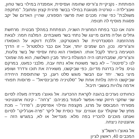
הפותחת - נקניקיית צ'וריסו שחומה ועסיסית, אמפנדה במילוי בשר טחון,
ואנצ'ילדה – טורטיה מטוגנת במילוי בבשר פרגית קצוץ ומתובל. ''מתקפה
משולבת'' כפי שהיו מכנים זאת פרשני הספורט, שהיין האדום של יקב
פסגות מוסיף לה תנופה.
והנה אנו כבר בפתח המחצית השניה, הנפתחת במהלך מבטיח: מרחשת
גחלים ועליה מדגם מייצג של נתחי בשר משובחים. המלצה חמה: לצאת
מההזמנה הסטנדרטית של האנטרקוט, וללכת דווקא על האסאדו
והצ'וריסו. נכון, הם שמנים יותר, אבל אם כבר כולסטרול – זו הדרך
הטעימה ביותר לקבל אותו. האסאדו הוא נתח עסיסי של בשר צלעות,
והצ'וריסו, שמבחינתנו היה המוצלח ביותר מבין השלושה, הוא מה שמוכר
לנו כ''סינטה'' – לא בשר משוטח אלא נתח עבה, מלבני כמעט, במרקם
נגיס. צליה בדרגת מדיום, כפי שביקשנו, משאירה את תוכו ורדרד ושופע
מיצי בשר. יחד עם הבשר מוגש סלט רענן, כך שהתוספת היחידה
שביקשנו היתה צלחת אחת של ''סלטיניה פרובינסיאל'' – פרוסות תפוחי
אדמה צלויות בעשבי תיבול.
כוחותינו נערכים בהגנה לקראת ההכרעה. אל גאוצ'ו מצידה מעלה לסיום
שני שחקני חיזוק שאי-אפשר לעמוד בפניהם: ''צ'חה'' - קינוח ארגנטינאי
מסורתי המבוסס על מרנג, מקצפת ומילוי אפרסקים, ו''פררו'' – מכת
מחץ של שוקולד עם אגוזים. עוד כוסית של ליקר ''פרה-אנג'ליקו'' לסיום
ואנחנו מוכנים להכריז בפה מלא: מונדיאל או לא, במגרש הזה –
ארגנטינה ניצחה.
אל גאוצ'ו ראשל''צ
המכבים 40, ראשון לציון