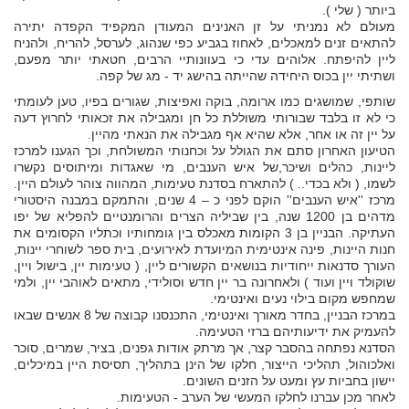
ביותר ( שלי ).
מעולם לא נמניתי על זן האנינים המעודן המקפיד הקפדה יתירה
להתאים זנים למאכלים, לאחוז בגביע כפי שנהוג, לערסל, להריח, ולהניח
ליין להיפתח. אלוהים עדי כי בעוונותיי הרבים, חטאתי יותר מפעם,
ושתיתי יין בכוס היחידה שהייתה בהישג יד - מג של קפה.
שותפי, שמושגים כמו ארומה, בוקה ואפיצות, שגורים בפיו, טען לעומתי
כי לא זו בלבד שבורותי משוללת כל חן ומגבילה את זכאותי לחרוץ דעה
על יין זה או אחר, אלא שהיא אף מגבילה את הנאתי מהיין.
הטיעון האחרון סתם את הגולל על וכחנותי המשולחת, וכך הגענו למרכז
ליינות, כהלים ושיכר,של איש הענבים, מי שאגדות ומיתוסים נקשרו
לשמו, ( ולא בכדי.. ) להתארח בסדנת טעימות, המהווה צוהר לעולם היין.
מרכז ''איש הענבים'' הוקם לפני כ – 4 שנים, והתמקם במבנה היסטורי
מדהים בן 1200 שנה, בין שביליה הצרים והרומנטיים להפליא של יפו
העתיקה. הבניין בן 3 הקומות מאכלס בין גומחותיו וכתליו הקסומים את
חנות היינות, פינה אינטימית המיועדת לאירועים, בית ספר לשוחרי יינות,
העורך סדנאות ייחודיות בנושאים הקשורים ליין, ( טעימות יין, בישול ויין,
שוקולד ויין ועוד ) ולאחרונה בר יין חדש וסולידי, מתאים לאוהבי יין, ולמי
שמחפש מקום בילוי נעים ואינטימי.
במרכז הבניין, בחדר מאורך ואינטימי, התכנסנו קבוצה של 8 אנשים שבאו
להעמיק את ידיעותיהם ברזי הטעימה.
הסדנא נפתחה בהסבר קצר, אך מרתק אודות גפנים, בציר, שמרים, סוכר
ואלכוהול, תהליכי הייצור, חלקו של הינן בתהליך, תסיסת היין במיכלים,
יישון בחביות עץ ומעט על הזנים השונים.
לאחר מכן עברנו לחלקו המעשי של הערב - הטעימות.