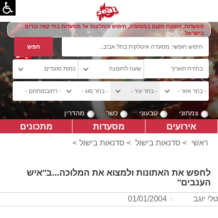
מסעדות, הזמנת מקום במסעדה, חיפוש והמלצות על מסעדות בתי קפה וברים
בישראל
צמחוני
טבעוני
כשר
מהדרין
אירועים
מסעדות
מתכונים
ראשי
>
סדנאות בישול
>
סדנאות בישול
>
לחפש את האתונות ולמצוא את המלוכה...ב''איש
הענבים''
טלי יוגב
01/01/2004