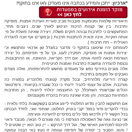
*ארכיון:
ייתכן והמידע בכתבה אינו מעודכן ו\או אינו בתוקף!
תיאוריות שלמות ומנומקות סובבות סביב סוגיית הערכת אמנות, מוסיקה
ותרבות. בין שני קצוות הויכוח הניטש לאורך שנים, ניצבים מחד,
המתעקשים כי לתרבות גבוהה חוקים משלה, ויצירה שאינה פועלת על פי
אותה חוקיות, אינה זכאית להתכנות תרבות ( ובמקרים אף זוכה להגדרה
האוילית – תת תרבות ).
לעומתם יהיו שיטענו בתוקף כי מדובר במגדל שן ארכאי ומתנשא וכי
יצירות אמנות או מוסיקה, תפקידן לענג, וכך על פי תפיסתם, כל יצירה
הגורמת הנאה לחווה אותה, אם דרך הקריאה, ההאזנה, או ההתבוננות,
נכנסת להגדרה ונחשבת כתרבות ואמנות לגיטימית.
אלה מגנים בחירוף נפש על מעמדם מחשש להתרופפותו, ואלה מצדם
נאבקים על מקומם בתרבות.
קצרה היריעה מלהרחיב, ובכל מקרה קטונתי מלהכריע בסוגיה כה
מורכבת, אולם על עצמי להגיד ידעתי כי ככל שגברה בקיאותי, ורפרטואר
הכלים שברשותי השתכלל, כך התעצמה יכולתי ליהנות , הן מתרבות
המתויגת כגבוהה, והן מכזו שאינה נהנית בהכרח מקונצנזוס.
אם תתעקשו להבין מדוע החלטתי לייגע אתכם בקשקשנות בלתי נלאית -
בכדי להקדים סיור במס' יקבי בוטיק החלטנו, שותפי ואני, לחדד הבנתנו
בכל הקשור ליין ולרכוש מס' כלים בסיסיים להערכה וטעימה.
אני נציגה גאה של האסכולה הגורסת כי מה שגורם לי הנאה, מכובד וראוי
להיכנס לפנתיאון האישי שלי, ועל דרך ההיקש – יין טוב הוא יין שטעים לי
! והוא, הסבור כי יסודה של תפיסה עגומה זו נעוץ באי הבנה עמוקה