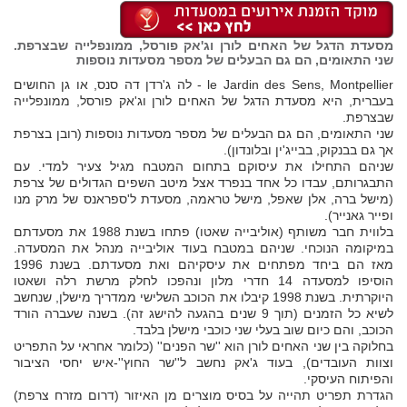
מסעדת הדגל של האחים לורן וג'אק פורסל, ממונפלייה שבצרפת.
שני התאומים, הם גם הבעלים של מספר מסעדות נוספות
le Jardin des Sens, Montpellier - לה ג'רדן דה סנס, או גן החושים
בעברית, היא מסעדת הדגל של האחים לורן וג'אק פורסל, ממונפלייה
שבצרפת.
שני התאומים, הם גם הבעלים של מספר מסעדות נוספות (רובן בצרפת
אך גם בבנקוק, בבייג'ין ובלונדון).
שניהם התחילו את עיסוקם בתחום המטבח מגיל צעיר למדי. עם
התבגרותם, עבדו כל אחד בנפרד אצל מיטב השפים הגדולים של צרפת
(מישל ברה, אלן שאפל, מישל טראמה, מסעדת ל'ספראנס של מרק מנו
ופייר גאנייר).
בלווית חבר משותף (אוליבייה שאטו) פתחו בשנת 1988 את מסעדתם
במיקומה הנוכחי. שניהם במטבח בעוד אוליבייה מנהל את המסעדה.
מאז הם ביחד מפתחים את עיסקיהם ואת מסעדתם. בשנת 1996
הוסיפו למסעדה 14 חדרי מלון ונהפכו לחלק מרשת רלה ושאטו
היוקרתית. בשנת 1998 קיבלו את הכוכב השלישי ממדריך מישלן, שנחשב
לשיא כל הזמנים (תוך 9 שנים בהגעה להישג זה). בשנה שעברה הורד
הכוכב, והם כיום שוב בעלי שני כוכבי מישלן בלבד.
בחלוקה בין שני האחים לורן הוא ''שר הפנים'' (כלומר אחראי על התפריט
וצוות העובדים), בעוד ג'אק נחשב ל''שר החוץ''-איש יחסי הציבור
והפיתוח העיסקי.
הגדרת תפריט תהייה על בסיס מוצרים מן האיזור (דרום מזרח צרפת)