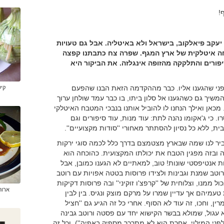
!
יעקב פיאלקוב, בישראל ולא באיטליה. אבל גם טעויות
חה איטלקית של ארץ המגף. שפרה צח כתבתנו קפצה
פורים והתלקקה מהזופה אינגלזה. את הביקור היא
לפני שהגענו אליו. כבר מההקדמה הזאת הבנו שהפעם
קיש
שיך גם כשהגענו אל סלון ביתו, בו כבר עמד שולחן ערוך
מכאן ואילך הנחנו לו להוביל אותנו בנבכי המטבח האיטלקי
 כי ג'אקומו נהנה לתת: עוד מנות, עוד סיפורים וגם
, ללא כל נסיון להסתתר מאחורי ''סודות מקצועיים''.
יר לנו שמה שבארץ מצטמצם בדרך כלל לכמה סוגי ירקות
 ובזה מפגין הטבח את יכולתו המקצועית. כהוכחה הוא
ת אנטיפסטי שונות! טוב, למאתיים לא הגענו כמובן, אבל
רוטב שמנת וגבינות ולצידו פרוסות בטטה אפויות עם רוטב
ממנו, וצלוחית של ''קרפצ'ו זוקיני'' ובה פרוסות דקיקות
ארוח
 טעמיהם אך עדיין שמרו על מרקם מוצק ונגיס. בין לבין
ן, וחכו, זה עוד לא הסוף. אחרי כל זה הגיע גם ''חציל
וא עגול, שמולא בבשר הקישוא יחד עם פסטה ורוטב גבינה
פני המילוי, אחרת הוא לא מתרכך מספיק באפיה''). וכל זה,