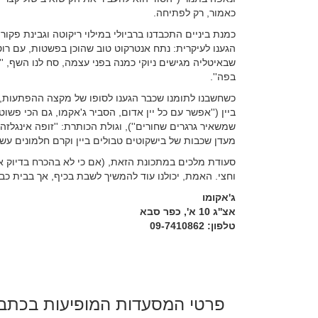
כאמור, רק לפתיחה.
כמנת ביניים התכבדנו ברביולי במילוי ריקוטה וגבינת פקור
הגענו לעיקרית: נתח אנטרקוט טוב שהוכן בפשטות, עם רוטב
שבאיטליה מגישים ניוקי כמנה בפני עצמה, סח לנו השף, 
בפה''.
כשחשבנו לתומנו שכבר הגענו לסופו של מקצה ההפתעות, ה
ביין (''אפשר עם כל יין אדום, הסביר ג'אקמו, גם הכי פשוט'
שמשאיר גרגרים שחורים''), וגולת הכותרת: ''זופה אינגלזה'
מעדן שכבות של בישקוטים טבולים ביין וקרם חלמונים עשיר
וחצי. האמת, יכולנו עוד להמשיך לשבת בכיף, אך בבית כבר 
ג'אקומו
אצ''ג 10 א', כפר סבא
טלפון: 09-7410862
פרטי המסעדות המופיעות בכתב