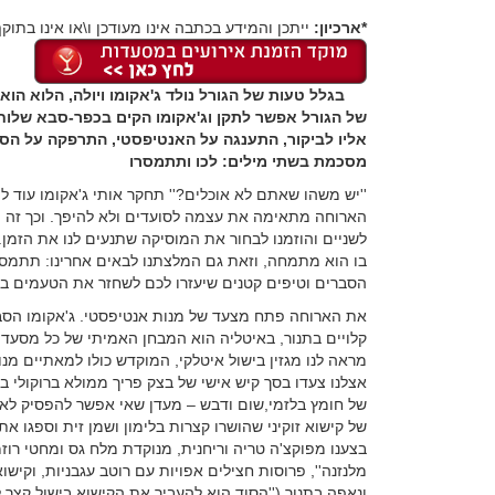
*ארכיון:
ייתכן והמידע בכתבה אינו מעודכן ו\או אינו בתוקף
בגלל טעות של הגורל נולד ג'אקומו ויולה, הלוא הוא 
של הגורל אפשר לתקן וג'אקומו הקים בכפר-סבא שלו
אליו לביקור, התענגה על האנטיפסטי, התרפקה על הסי
מסכמת בשתי מילים: לכו ותתמסרו
''יש משהו שאתם לא אוכלים?'' תחקר אותי ג'אקומו עוד 
הארוחה מתאימה את עצמה לסועדים ולא להיפך. וכך זה המ
לשניים והוזמנו לבחור את המוסיקה שתנעים לנו את הזמן. 
בו הוא מתמחה, וזאת גם המלצתנו לבאים אחרינו: תתמסרו.
הסברים וטיפים קטנים שיעזרו לכם לשחזר את הטעמים בבית
את הארוחה פתח מצעד של מנות אנטיפסטי. ג'אקומו הסב
קלויים בתנור, באיטליה הוא המבחן האמיתי של כל מסעדה
מראה לנו מגזין בישול איטלקי, המוקדש כולו למאתיים מנו
אצלנו צעדו בסך קיש אישי של בצק פריך ממולא ברוקולי ב
של חומץ בלזמי,שום ודבש – מעדן שאי אפשר להפסיק לאכול 
של קישוא זוקיני שהושרו קצרות בלימון ושמן זית וספגו את
בצענו מפוקצ'ה טריה וריחנית, מנוקדת מלח גס ומחטי רוזמרי
מלנזנה'', פרוסות חצילים אפויות עם רוטב עגבניות, וקיש
ונאפה בתנור (''הסוד הוא להעביר את הקישוא בישול קצר ל