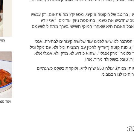
ינו, ברוטב של ריקוטה וזוקיני. מספיק? מה פתאום, רק עכשיו
 שהדגיש את טעמו, בתוספת ניוקי עדינים. ''אני יודע
''אבל האמת היא שאחרי הניוקי השישי בערך מתחיל לשעמם
ג'אק
סתבר לנו שיש לפנינו עוד שלושה קינוחים לבחירה: אגס
'), פנה קוטה (''עדיף להכין עם תמצית וניל ולא עם מקל וניל
' כלומר ''מרק אנגלי'', שהוא כידוע לא מרק ולא אנגלי אלא
, טובל בשוקולד מריר. אח!
סעודת מלכים במתכונת הזאת, (אם כי לא בהכרח בדיוק אותן מנות), עולה 550 ש''ח לזוג, ולוקחת בשקט כשעתיים
חיכו לנו הבמביני.
ועוד מנ
ה: