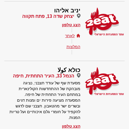
יניב אליהו
יצחק שדה 13, פתח תקווה
הצג טלפון
לאתר
המלצות
כולא كولا
הנמל 33, העיר התחתית, חיפה
מסעדת שף של עודד חצבני, נציגה
מובהקת של ההתחדשות הקולינארית
במתחם העיר התחתית של חיפה.
המסעדה מציעה פירות ים ומנות דגים
ובשרים ישר מהטאבון. חצבני שם לדגש
להקפיד על חומרי גלם איכותיים ועל טריות
המנות.
הצג טלפון