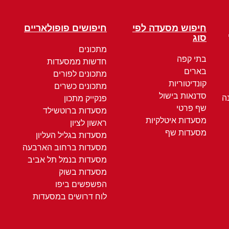
חיפוש מסעדה לפי
חיפושים פופולאריים
סוג
מתכונים
בתי קפה
חדשות ממסעדות
בארים
מתכונים לפורים
קונדיטוריות
מתכונים כשרים
סדנאות בישול
ה
פנקייק מתכון
שף פרטי
מסעדות ברוטשילד
מסעדות איטלקיות
ראשון לציון
מסעדות שף
מסעדות בגליל העליון
מסעדות ברחוב הארבעה
מסעדות בנמל תל אביב
מסעדות בשוק
הפשפשים ביפו
לוח דרושים במסעדות