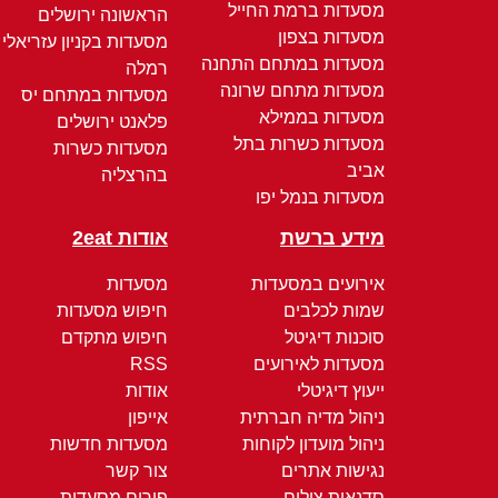
מסעדות ברמת החייל
הראשונה ירושלים
מסעדות בצפון
מסעדות בקניון עזריאלי
מסעדות במתחם התחנה
רמלה
מסעדות מתחם שרונה
מסעדות במתחם יס
מסעדות בממילא
פלאנט ירושלים
מסעדות כשרות בתל
מסעדות כשרות
אביב
בהרצליה
מסעדות בנמל יפו
מידע ברשת
אודות 2eat
אירועים במסעדות
מסעדות
שמות לכלבים
חיפוש מסעדות
סוכנות דיגיטל
חיפוש מתקדם
מסעדות לאירועים
RSS
ייעוץ דיגיטלי
אודות
ניהול מדיה חברתית
אייפון
ניהול מועדון לקוחות
מסעדות חדשות
נגישות אתרים
צור קשר
סדנאות צילום
פורום מסעדות