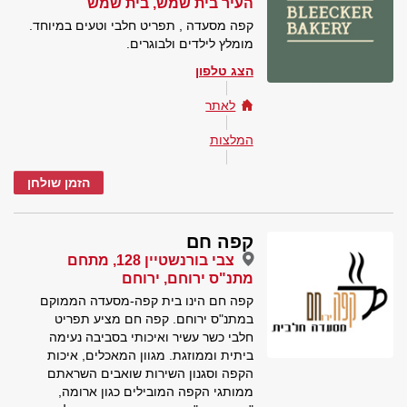
העיר בית שמש, בית שמש
קפה מסעדה , תפריט חלבי וטעים במיוחד.
מומלץ לילדים ולבוגרים.
הצג טלפון
לאתר
המלצות
הזמן שולחן
קפה חם
צבי בורנשטיין 128, מתחם
מתנ"ס ירוחם, ירוחם
קפה חם הינו בית קפה-מסעדה הממוקם
במתנ"ס ירוחם. קפה חם מציע תפריט
חלבי כשר עשיר ואיכותי בסביבה נעימה
ביתית וממוזגת. מגוון המאכלים, איכות
הקפה וסגנון השירות שואבים השראתם
ממותגי הקפה המובילים כגון ארומה,