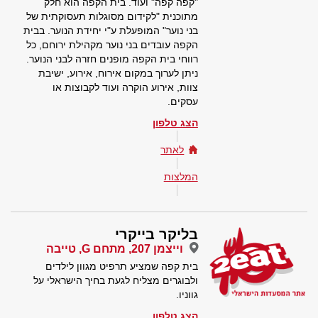
"קפה קפה" ועוד. בית הקפה הוא חלק
מתוכנית "לקידום מסוגלות תעסוקתית של
בני נוער" המופעלת ע"י יחידת הנוער. בבית
הקפה עובדים בני נוער מקהילת ירוחם, כל
רווחי בית הקפה מופנים חזרה לבני הנוער.
ניתן לערוך במקום אירוח, אירוע, ישיבת
צוות, אירוע הוקרה ועוד לקבוצות או
עסקים.
הצג טלפון
לאתר
המלצות
בליקר בייקרי
וייצמן 207, מתחם G, טייבה
בית קפה שמציע תרפיט מגוון לילדים
ולבוגרים מצליח לגעת בחיך הישראלי על
גווניו.
הצג טלפון