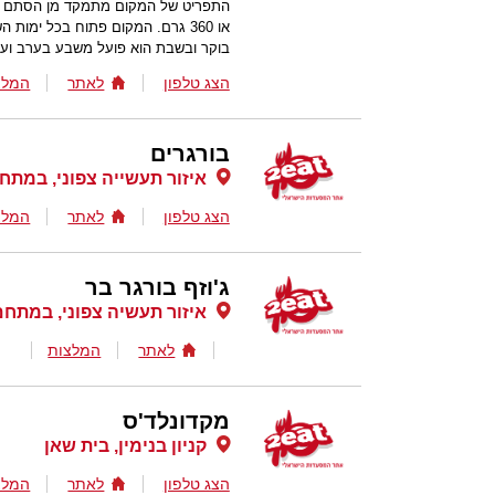
או 360 גרם. המקום פתוח בכל ימ
בוקר ובשבת הוא פועל משבע בערב ועד
הצג טלפון
לאתר
המלצ
בורגרים
איזור תעשייה צפוני, במתח
הצג טלפון
לאתר
המלצ
ג'וזף בורגר בר
איזור תעשיה צפוני, במתחם
לאתר
המלצות
מקדונלד'ס
קניון בנימין, בית שאן
הצג טלפון
לאתר
המלצ