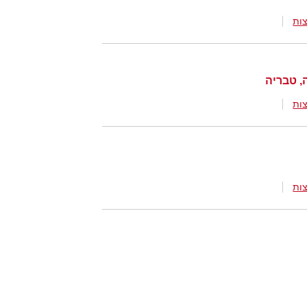
ות
ה, טבריה
ות
ות