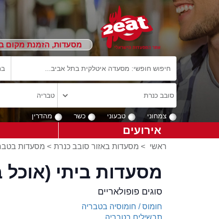
מסעדות, הזמנת מקום ב
צמחוני
טבעוני
כשר
מהדרין
אירועים
ראשי
>
מסעדות באזור סובב כנרת
>
מסעדות בטבר
מסעדות ביתי (אוכל ב
סוגים פופולאריים
חומוס / חומוסיה בטבריה
תבשילים בטבריה