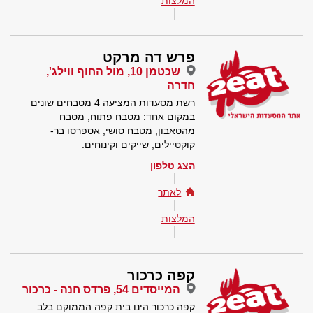
המלצות
פרש דה מרקט
שכטמן 10, מול החוף ווילג',
חדרה
רשת מסעדות המציעה 4 מטבחים שונים
במקום אחד: מטבח פתוח, מטבח
מהטאבון, מטבח סושי, אספרסו בר-
קוקטיילים, שייקים וקינוחים.
הצג טלפון
לאתר
המלצות
קפה כרכור
המייסדים 54, פרדס חנה - כרכור
קפה כרכור הינו בית קפה הממוקם בלב