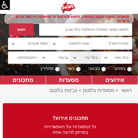
מסעדות, הזמנת מקום במסעדה, חיפוש והמלצות על מסעדות בתי קפה וברים
בישראל
צמחוני
טבעוני
כשר
מהדרין
אירועים
מסעדות
מתכונים
ראשי
>
מסעדות בלוטם
>
גבינות בלוטם
מתכננים אירוע?
כל המסעדות וכל האפשרויות
במרחק לחיצה אחת