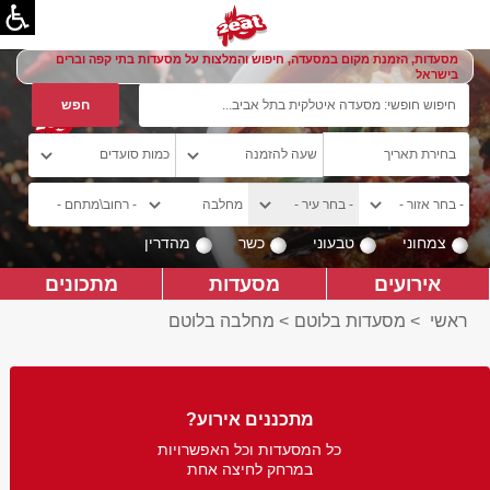
מסעדות, הזמנת מקום במסעדה, חיפוש והמלצות על מסעדות בתי קפה וברים
בישראל
צמחוני
טבעוני
כשר
מהדרין
אירועים
מסעדות
מתכונים
ראשי
>
מסעדות בלוטם
>
מחלבה בלוטם
מתכננים אירוע?
כל המסעדות וכל האפשרויות
במרחק לחיצה אחת