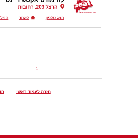
לה מורס אקספיריינס
הרצל 203, רחובות
הצג טלפון
לאתר
המלצ
1
חזרה לעמוד ראשי
הד