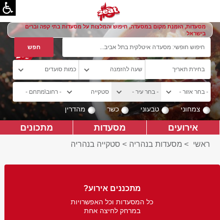
מסעדות, הזמנת מקום במסעדה, חיפוש והמלצות על מסעדות בתי קפה וברים
בישראל
צמחוני
טבעוני
כשר
מהדרין
אירועים
מסעדות
מתכונים
ראשי
>
מסעדות בנהריה
>
סטקייה בנהריה
מתכננים אירוע?
כל המסעדות וכל האפשרויות
במרחק לחיצה אחת