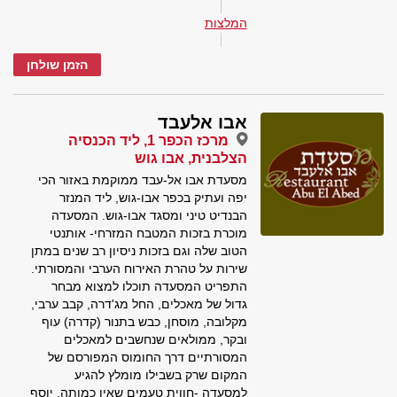
המלצות
הזמן שולחן
אבו אלעבד
מרכז הכפר 1, ליד הכנסיה
הצלבנית, אבו גוש
מסעדת אבו אל-עבד ממוקמת באזור הכי
יפה ועתיק בכפר אבו-גוש, ליד המנזר
הבנדיט טיני ומסגד אבו-גוש. המסעדה
מוכרת בזכות המטבח המזרחי- אותנטי
הטוב שלה וגם בזכות ניסיון רב שנים במתן
שירות על טהרת האירוח הערבי והמסורתי.
התפריט המסעדה תוכלו למצוא מבחר
גדול של מאכלים, החל מג'דרה, קבב ערבי,
מקלובה, מוסחן, כבש בתנור (קדרה) עוף
ובקר, ממולאים שנחשבים למאכלים
המסורתיים דרך החומוס המפורסם של
המקום שרק בשבילו מומלץ להגיע
למסעדה -חווית טעמים שאין כמותה. יוסף