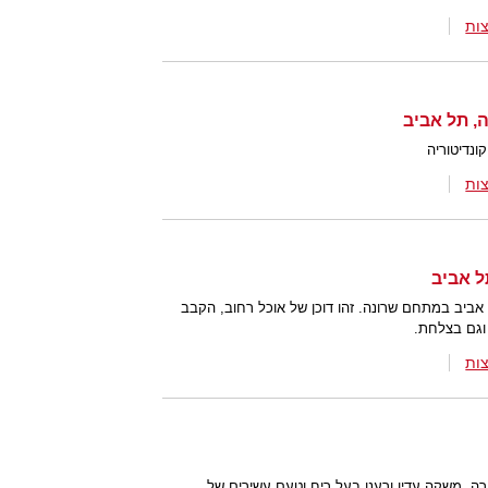
ות
ונדיטוריה
ות
ביב במתחם שרונה. זהו דוכן של אוכל רחוב, הקבב
 וגם בצלחת.
ות
רה. משקה עדין ורענן בעל ריח וטעם עשירים של