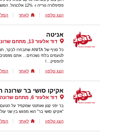
פסיפלורה טרייה ו- 12% אלכוהול. המשקה נמכר בשני גדלים.
הצג טלפון
לאתר
המלצ
אניטה
דוד אלעזר 13, מתחם שרונה, תל אביב
כל סניף של ANITA שתבח
לטעמים בלתי נשכחים… אתם מוזמנים ל
להפסיק…!
הצג טלפון
לאתר
המלצ
אקיקו סושי בר שרונה ת
דוד אלעזר 6, מתחם שרונה, תל אביב
בר יפני קטן ואותנטי שמקפיד על הטעם
"אקיקו סושי בר" הוא מפגש בין שני עול
הצג טלפון
לאתר
המלצ