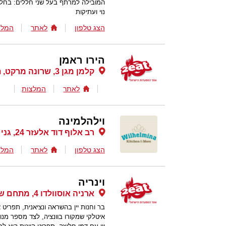
המובילה למרתף בעל שני חללים: בחלל 
נוי ועתיקות
הצג טלפון
לאתר
המלצ
הירו ראמן
קלמן מגן 3, שרונה מרקט, תל אביב
לאתר
המלצות
וילהלמינה
רב אלוף דוד אלעזר 24, גני שרונה, תל אביב
הצג טלפון
לאתר
המלצ
וינריה
ארניה אוסוולדו 4, מתחם שרונה, תל אביב
בר וחנות יין בהשראה ונציאנית, תפריט
איטלקי שמקורו בוונציה, לצד מספר מנו