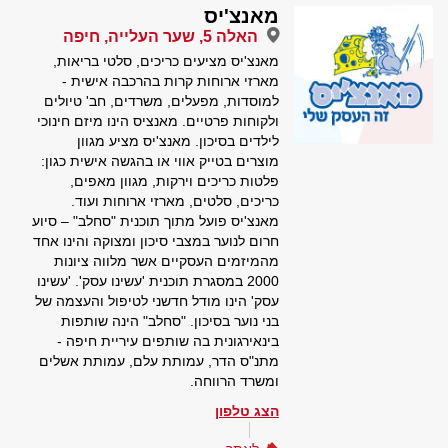
מאנצ'יס
האלה 5, שער העלייה, חיפה
מאנצ'יס מציעים כריכים, סלטי בריאות,
מארזי ארוחות קרות בהרכבה אישית -
למוסדות, מפעלים, משרדים, חב' טיולים
ולקוחות פרטיים. מאנציס הינו מיזם חינוכי
לילדים בסיכון. מאנצ'יס מציע מגוון
מוצרים בטייק אווי או בהגשה אישית כגון:
פלטות כריכים וירקות, מגוון מאפים,
כריכים, סלטים, מארזי ארוחות ועוד.
מאנצ'יס פועל מתוך תוכנית "סחלב" – סיוע
חרום לנוער במצבי סיכון ומצוקה והינו אחד
מהמיזמים העסקיים אשר מלווה ציונות
2000 במסגרת תוכנית 'עשינו עסק'. 'עשינו
עסק' הינו מודל חדשני לטיפול והעצמה של
בני נוער בסיכון. "סחלב" הינה שותפות
בינאירגונית בה שותפים עיריית חיפה -
מתנ"ס הדר, עמותת עלם, עמותת אשלים
ומשרד הרווחה.
הצג טלפון