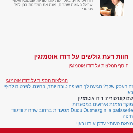
דודו אטומזגין, בעל רשת קונדיטוריות אוטמזגין ואלוף
ישראל בעוגות שמרים, מונה את המדינות בהן למד
פטיסרי...
חוות דעת גולשים על דודו אוטמזגין
הוסף המלצות על דודו אוטמזגין
המלצות נוספות על דודו אוטמזגין
זה העסק שלך? מגיעה לך חשיפה טובה יותר, בחינם. לפרטים לחץ/י
כאן
שם קונדטוריה:
דודו אוטמזגין
מוקד הזמנת אירועים במסעדות
Dudu Outmezgin la patisserie
מסעדות ברחוב שדרות וודגווד
חיפה
מצאת טעות? עדכן אותנו כאן!