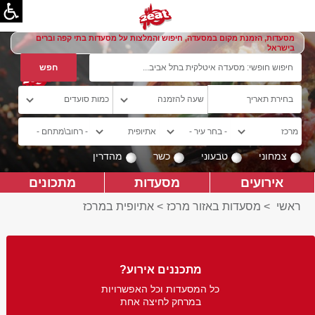
מסעדות, הזמנת מקום במסעדה, חיפוש והמלצות על מסעדות בתי קפה וברים
בישראל
צמחוני
טבעוני
כשר
מהדרין
אירועים
מסעדות
מתכונים
ראשי
>
מסעדות באזור מרכז
>
אתיופית במרכז
מתכננים אירוע?
כל המסעדות וכל האפשרויות
במרחק לחיצה אחת