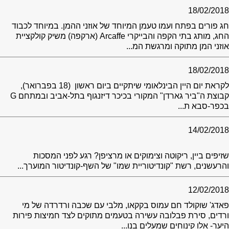
18/02/2018
חג פורים בפתח ועמו טעמן המיוחד של אוזני ההמן. במיוחד לכבוד
החג, מותג בתי הקפה והבייקרי Arcaffe (ארקפה) משיק קולקציית
אוזני המן מתוקה ומרגשת המ...
18/02/2018
לקראת יום היין הבינלאומי שיתקיים ביום ראשון (18 בפברואר),
קבוצת ה"ביר גארדן" המקורי בכיכר דיזנגוף בתל-אביב ובמתחם G
בכפר-סבא ת...
14/02/2018
שזיפים ביין, ריקוטה וצימוקים או מרציפן? רגע לפני המסכות
והרעשנים, רשת "קונדיטוריית שמו" של השף-קונדיטור המוערך...
12/02/2018
פאדג' שוקולד חם עמוס בקקאו, מלבי עם שכבה ורדרדה של מי
ורדים, סירת פבלובה עשירה בטעמים מתוקים לצד חמיצות פירות
היער- אלו קינוחים שמעלים בנו...