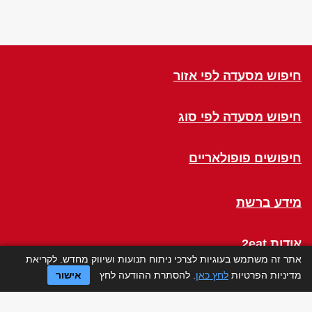
חיפוש מסעדה לפי אזור
חיפוש מסעדה לפי סוג
חיפושים פופולאריים
מידע ברשת
אודות 2eat
אתר זה משתמש בעוגיות לצרכי ניתוח תנועות ושיווק מחדש. לקריאת
מדיניות הפרטיות
לחץ כאן
. להסתרת ההודעה לחץ
אישור
Click a Table