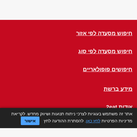
חיפוש מסעדה לפי אזור
חיפוש מסעדה לפי סוג
חיפושים פופולאריים
מידע ברשת
אודות 2eat
אתר זה משתמש בעוגיות לצרכי ניתוח תנועות ושיווק מחדש. לקריאת
מדיניות הפרטיות
לחץ כאן
. להסתרת ההודעה לחץ
אישור
Click a Table