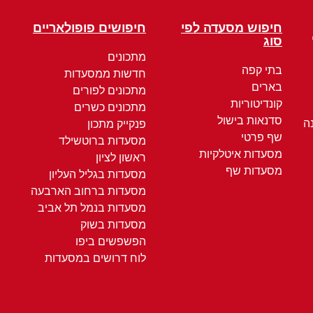
חיפוש מסעדה לפי
חיפושים פופולאריים
סוג
מתכונים
בתי קפה
חדשות ממסעדות
בארים
מתכונים לפורים
קונדיטוריות
מתכונים כשרים
סדנאות בישול
ה
פנקייק מתכון
שף פרטי
מסעדות ברוטשילד
מסעדות איטלקיות
ראשון לציון
מסעדות שף
מסעדות בגליל העליון
מסעדות ברחוב הארבעה
מסעדות בנמל תל אביב
מסעדות בשוק
הפשפשים ביפו
לוח דרושים במסעדות