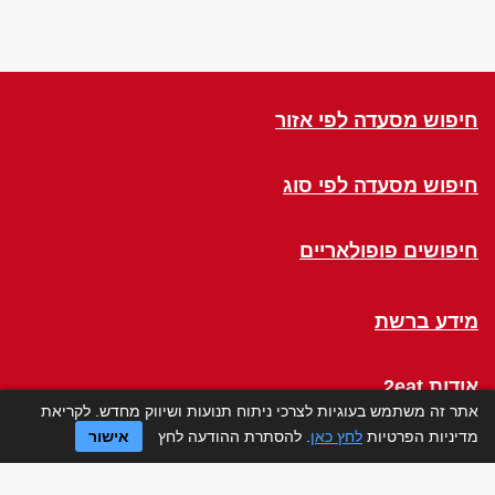
חיפוש מסעדה לפי אזור
חיפוש מסעדה לפי סוג
חיפושים פופולאריים
מידע ברשת
אודות 2eat
אתר זה משתמש בעוגיות לצרכי ניתוח תנועות ושיווק מחדש. לקריאת
מדיניות הפרטיות
לחץ כאן
. להסתרת ההודעה לחץ
אישור
Click a Table